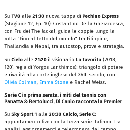
Su
TV8
alle
21:30
nuova tappa di
Pechino Express
(Stagione 12, Ep. 10): Costantino Della Gherardesca,
con Fru dei The Jackal, guida le coppie lungo la
rotta "Fino al tetto del mondo" tra Filippine,
Thailandia e Nepal, tra autostop, prove e strategia.
Su
Cielo
alle
21:20
il visionario
La favorita
(2018,
120’, regia di Yorgos Lanthimos): triangolo di potere
e rivalità alla corte inglese del XVIII secolo, con
Olivia Colman
,
Emma Stone
e Rachel Weisz.
Serie C in prima serata, i miti del tennis con
Panatta & Bertolucci, Di Canio racconta la Premier
Su
Sky Sport 1
alle
20:30
Calcio, Serie C
:
appuntamento live con la terza serie italiana, tra
analisi, aggiornamenti e telecronaca dal campo.