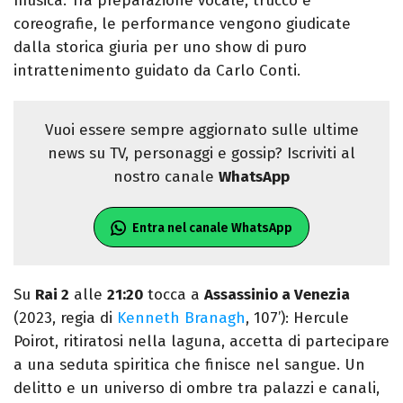
musica. Tra preparazione vocale, trucco e
coreografie, le performance vengono giudicate
dalla storica giuria per uno show di puro
intrattenimento guidato da Carlo Conti.
Vuoi essere sempre aggiornato sulle ultime
news su TV, personaggi e gossip? Iscriviti al
nostro canale
WhatsApp
Entra nel canale WhatsApp
Su
Rai 2
alle
21:20
tocca a
Assassinio a Venezia
(2023, regia di
Kenneth Branagh
, 107’): Hercule
Poirot, ritiratosi nella laguna, accetta di partecipare
a una seduta spiritica che finisce nel sangue. Un
delitto e un universo di ombre tra palazzi e canali,