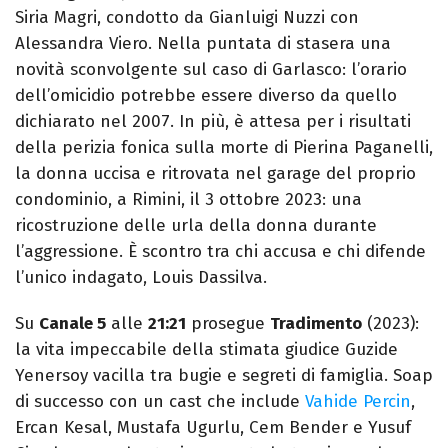
Siria Magri, condotto da Gianluigi Nuzzi con
Alessandra Viero. Nella puntata di stasera una
novità sconvolgente sul caso di Garlasco: l’orario
dell’omicidio potrebbe essere diverso da quello
dichiarato nel 2007. In più, è attesa per i risultati
della perizia fonica sulla morte di Pierina Paganelli,
la donna uccisa e ritrovata nel garage del proprio
condominio, a Rimini, il 3 ottobre 2023: una
ricostruzione delle urla della donna durante
l’aggressione. È scontro tra chi accusa e chi difende
l’unico indagato, Louis Dassilva.
Su
Canale 5
alle
21:21
prosegue
Tradimento
(2023):
la vita impeccabile della stimata giudice Guzide
Yenersoy vacilla tra bugie e segreti di famiglia. Soap
di successo con un cast che include
Vahide Percin
,
Ercan Kesal, Mustafa Ugurlu, Cem Bender e Yusuf