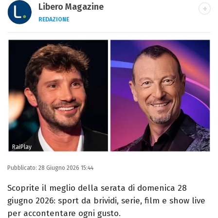
Libero Magazine
REDAZIONE
E-MAIL
INSTAGRAM
FACEBOOK
Libero Magazine è il canale del portale
Libero.it dedicato al mondo della
televisione, dello spettacolo e del gossip.
RaiPlay
Pubblicato:
28 Giugno 2026 15:44
Scoprite il meglio della serata di domenica 28
giugno 2026: sport da brividi, serie, film e show live
per accontentare ogni gusto.