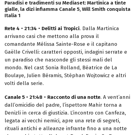
Paradisi e tradimenti su Mediaset: Martinica a tinte
gialle, la dizi infiamma Canale 5, Will Smith conquista
Italia 1
Rete 4
•
21:34
•
Delitti ai Tropici
. Dalla Martinica
arrivano casi che mettono alla prova il
comandante Mélissa Sainte-Rose e il capitano
Gaëlle Crivelli: caratteri opposti, indagini serrate e
un paradiso che nasconde gli stessi mali del
mondo. Nel cast Sonia Rolland, Béatrice de La
Boulaye, Julien Béramis, Stéphan Wojtowicz e altri
volti della serie.
Canale 5
•
21:48
•
Racconto di una notte
. A vent’anni
dall’omicidio del padre, l’ispettore Mahir torna a
Denizli in cerca di giustizia. L’incontro con Canfeza,
legata ai vecchi nemici, apre una rete di segreti,
rituali antichi e alleanze infrante fino a una notte