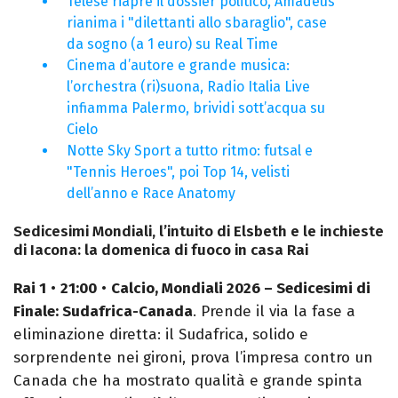
Telese riapre il dossier politico, Amadeus
rianima i "dilettanti allo sbaraglio", case
da sogno (a 1 euro) su Real Time
Cinema d’autore e grande musica:
l’orchestra (ri)suona, Radio Italia Live
infiamma Palermo, brividi sott’acqua su
Cielo
Notte Sky Sport a tutto ritmo: futsal e
"Tennis Heroes", poi Top 14, velisti
dell’anno e Race Anatomy
Sedicesimi Mondiali, l’intuito di Elsbeth e le inchieste
di Iacona: la domenica di fuoco in casa Rai
Rai 1
•
21:00
•
Calcio, Mondiali 2026 – Sedicesimi di
Finale: Sudafrica-Canada
. Prende il via la fase a
eliminazione diretta: il Sudafrica, solido e
sorprendente nei gironi, prova l’impresa contro un
Canada che ha mostrato qualità e grande spinta