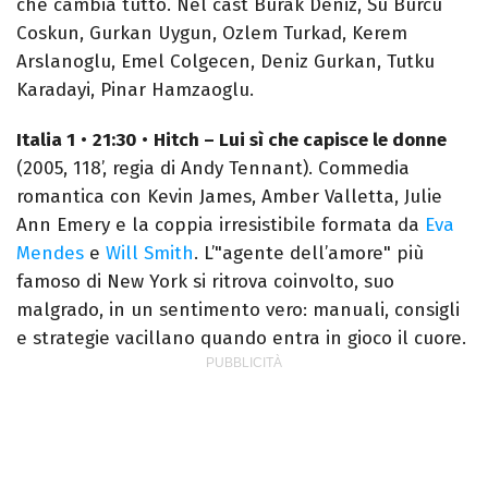
che cambia tutto. Nel cast Burak Deniz, Su Burcu
Coskun, Gurkan Uygun, Ozlem Turkad, Kerem
Arslanoglu, Emel Colgecen, Deniz Gurkan, Tutku
Karadayi, Pinar Hamzaoglu.
Italia 1
•
21:30
•
Hitch – Lui sì che capisce le donne
(2005, 118’, regia di Andy Tennant). Commedia
romantica con Kevin James, Amber Valletta, Julie
Ann Emery e la coppia irresistibile formata da
Eva
Mendes
e
Will Smith
. L’"agente dell’amore" più
famoso di New York si ritrova coinvolto, suo
malgrado, in un sentimento vero: manuali, consigli
e strategie vacillano quando entra in gioco il cuore.