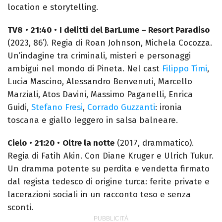
location e storytelling.
TV8
•
21:40
•
I delitti del BarLume – Resort Paradiso
(2023, 86’). Regia di Roan Johnson, Michela Cocozza.
Un’indagine tra criminali, misteri e personaggi
ambigui nel mondo di Pineta. Nel cast
Filippo Timi
,
Lucia Mascino, Alessandro Benvenuti, Marcello
Marziali, Atos Davini, Massimo Paganelli, Enrica
Guidi,
Stefano Fresi
,
Corrado Guzzanti
: ironia
toscana e giallo leggero in salsa balneare.
Cielo
•
21:20
•
Oltre la notte
(2017, drammatico).
Regia di Fatih Akin. Con Diane Kruger e Ulrich Tukur.
Un dramma potente su perdita e vendetta firmato
dal regista tedesco di origine turca: ferite private e
lacerazioni sociali in un racconto teso e senza
sconti.