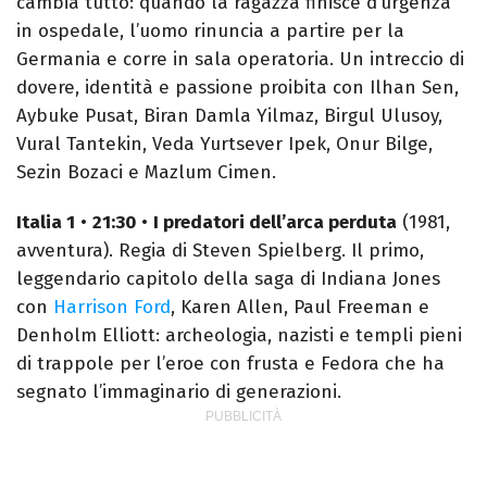
cambia tutto: quando la ragazza finisce d’urgenza
in ospedale, l’uomo rinuncia a partire per la
Germania e corre in sala operatoria. Un intreccio di
dovere, identità e passione proibita con Ilhan Sen,
Aybuke Pusat, Biran Damla Yilmaz, Birgul Ulusoy,
Vural Tantekin, Veda Yurtsever Ipek, Onur Bilge,
Sezin Bozaci e Mazlum Cimen.
Italia 1
•
21:30
•
I predatori dell’arca perduta
(1981,
avventura). Regia di Steven Spielberg. Il primo,
leggendario capitolo della saga di Indiana Jones
con
Harrison Ford
, Karen Allen, Paul Freeman e
Denholm Elliott: archeologia, nazisti e templi pieni
di trappole per l’eroe con frusta e Fedora che ha
segnato l’immaginario di generazioni.