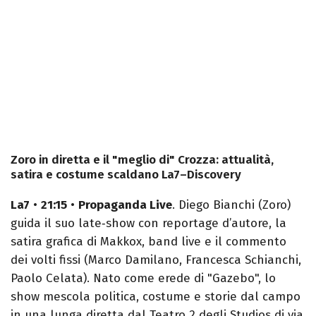
Zoro in diretta e il "meglio di" Crozza: attualità,
satira e costume scaldano La7–Discovery
La7
•
21:15
•
Propaganda Live
. Diego Bianchi (Zoro)
guida il suo late‑show con reportage d’autore, la
satira grafica di Makkox, band live e il commento
dei volti fissi (Marco Damilano, Francesca Schianchi,
Paolo Celata). Nato come erede di "Gazebo", lo
show mescola politica, costume e storie dal campo
in una lunga diretta dal Teatro 2 degli Studios di via