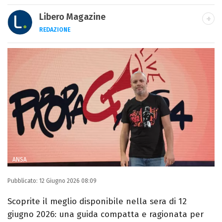
Libero Magazine
REDAZIONE
E-MAIL
INSTAGRAM
FACEBOOK
Libero Magazine è il canale del portale
Libero.it dedicato al mondo della
televisione, dello spettacolo e del gossip.
ANSA
Pubblicato:
12 Giugno 2026 08:09
Scoprite il meglio disponibile nella sera di 12
giugno 2026: una guida compatta e ragionata per