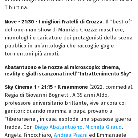
Tiburtina.
Nove
•
21:30
•
I migliori Fratelli di Crozza
. Il "best of"
del one‑man show di Maurizio Crozza: maschere,
monologhi e caricature dei protagonisti della scena
pubblica in un’antologia che raccoglie gag e
tormentoni più amati.
Abatantuono e le nozze al microscopio: cinema,
reality e gialli scanzonati nell’"Intrattenimento Sky"
Sky Cinema 1
•
21:15
•
Il mammone
(2022, commedia).
Regia di Giovanni Bognetti. A 35 anni Aldo,
professore universitario brillante, vive ancora coi
genitori: quando mamma e papà provano a
"liberarsene", in casa esplode una spassosa guerra
fredda. Con
Diego Abatantuono
,
Michela Giraud
,
Angela Finocchiaro,
Andrea Pisani
ed Emmanuele