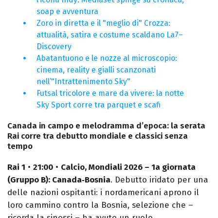
soap e avventura
Zoro in diretta e il "meglio di" Crozza:
attualità, satira e costume scaldano La7–
Discovery
Abatantuono e le nozze al microscopio:
cinema, reality e gialli scanzonati
nell’"Intrattenimento Sky"
Futsal tricolore e mare da vivere: la notte
Sky Sport corre tra parquet e scafi
Canada in campo e melodramma d’epoca: la serata
Rai corre tra debutto mondiale e classici senza
tempo
Rai 1
•
21:00
•
Calcio, Mondiali 2026 – 1a giornata
(Gruppo B): Canada‑Bosnia
. Debutto iridato per una
delle nazioni ospitanti: i nordamericani aprono il
loro cammino contro la Bosnia, selezione che –
ricorda la sinossi – ha avuto un ruolo