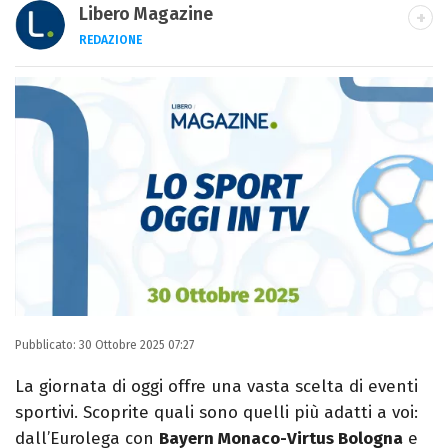
Libero Magazine
REDAZIONE
E-MAIL
INSTAGRAM
FACEBOOK
Libero Magazine è il canale del portale
Libero.it dedicato al mondo della
televisione, dello spettacolo e del gossip.
Pubblicato:
30 Ottobre 2025 07:27
La giornata di oggi offre una vasta scelta di eventi
sportivi. Scoprite quali sono quelli più adatti a voi:
dall’Eurolega con
Bayern Monaco-Virtus Bologna
e