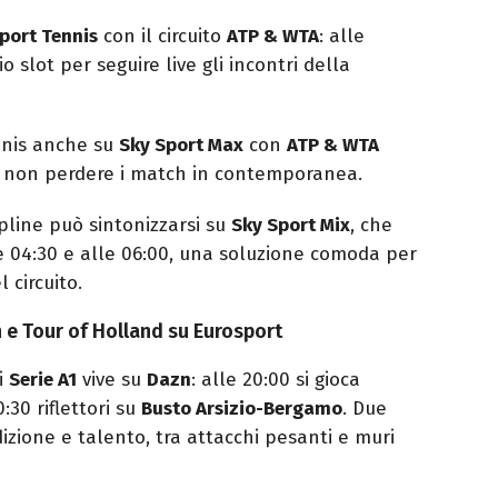
port Tennis
con il circuito
ATP & WTA
: alle
o slot per seguire live gli incontri della
nnis anche su
Sky Sport Max
con
ATP & WTA
er non perdere i match in contemporanea.
ipline può sintonizzarsi su
Sky Sport Mix
, che
e 04:30 e alle 06:00, una soluzione comoda per
l circuito.
n e Tour of Holland su Eurosport
i
Serie A1
vive su
Dazn
: alle 20:00 si gioca
:30 riflettori su
Busto Arsizio-Bergamo
. Due
zione e talento, tra attacchi pesanti e muri