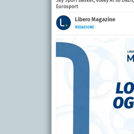
Sky Sport Basket, volley A1 su Dazn,
Eurosport
Libero Magazine
REDAZIONE
E-MAIL
INSTAGRAM
FACEBO
Libero Magazine è il can
della televisione, dello 