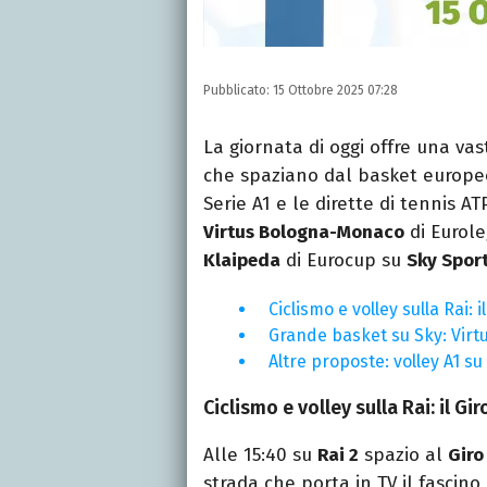
Pubblicato:
15 Ottobre 2025 07:28
La giornata di oggi offre una va
che spaziano dal basket europeo 
Serie A1 e le dirette di tennis A
Virtus Bologna-Monaco
di Eurol
Klaipeda
di Eurocup su
Sky Spor
Ciclismo e volley sulla Rai: 
Grande basket su Sky: Vir
Altre proposte: volley A1 s
Ciclismo e volley sulla Rai: il Gi
Alle 15:40 su
Rai 2
spazio al
Giro
strada che porta in TV il fascino