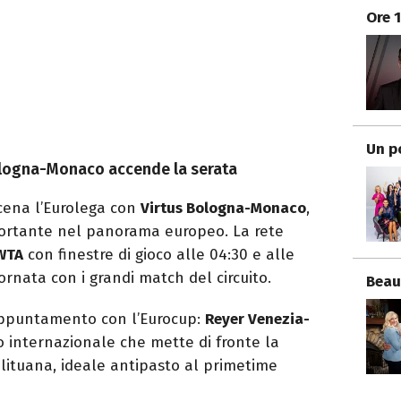
Ore 
Un p
ologna-Monaco accende la serata
 scena l’Eurolega con
Virtus Bologna-Monaco
,
portante nel panorama europeo. La rete
WTA
con finestre di gioco alle 04:30 e alle
iornata con i grandi match del circuito.
Beau
puntamento con l’Eurocup:
Reyer Venezia-
o internazionale che mette di fronte la
à lituana, ideale antipasto al primetime