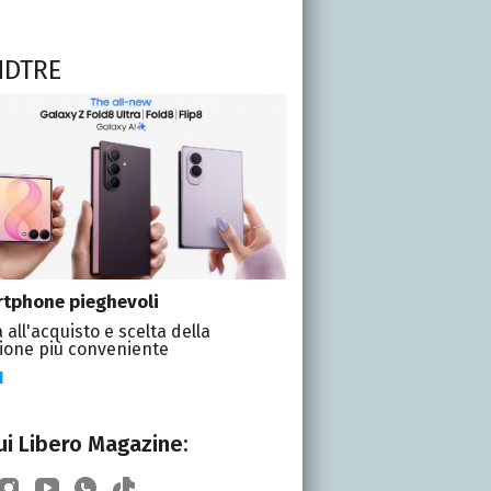
NDTRE
tphone pieghevoli
 all'acquisto e scelta della
ione più conveniente
I
i Libero Magazine: