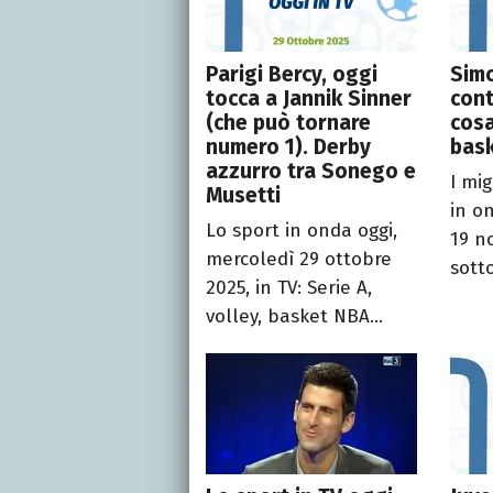
Parigi Bercy, oggi
Sim
tocca a Jannik Sinner
cont
(che può tornare
cosa
numero 1). Derby
bas
azzurro tra Sonego e
I mig
Musetti
in o
Lo sport in onda oggi,
19 n
mercoledì 29 ottobre
sotto
2025, in TV: Serie A,
volley, basket NBA...