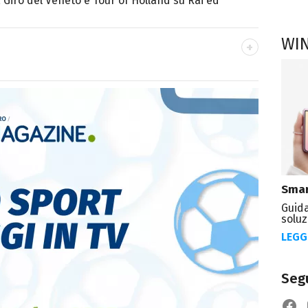
 Giro del Veneto e Tour of Holland su Rai ed
WI
OK
ale del portale Libero.it dedicato al mondo
spettacolo e del gossip.
Smar
Guida
soluz
LEGG
Segu