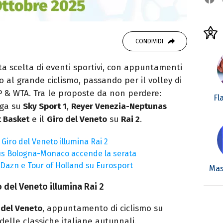
CONDIVIDI
sta scelta di eventi sportivi, con appuntamenti
al grande ciclismo, passando per il volley di
TP & WTA. Tra le proposte da non perdere:
Fl
ega su
Sky Sport 1
,
Reyer Venezia-Neptunas
t Basket
e il
Giro del Veneto
su
Rai 2
.
il Giro del Veneto illumina Rai 2
tus Bologna-Monaco accende la serata
u Dazn e Tour of Holland su Eurosport
Mas
ro del Veneto illumina Rai 2
 del Veneto
, appuntamento di ciclismo su
 delle classiche italiane autunnali.