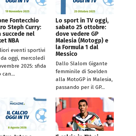
one Fontecchio
Lo sport in TV oggi,
ro Steph Curry:
sabato 25 ottobre:
 succede nel
dove vedere GP
ket NBA
Malesia (Motogp) e
la Formula 1 dal
liori eventi sportivi
Messico
nda oggi, mercoledì
Dallo Slalom Gigante
ovembre 2025: sfida
femminile di Soelden
 can...
alla MotoGP in Malesia,
passando per il GP...