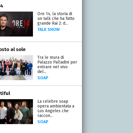
14
Ore 14, la storia di
un talk che ha fatto
grande Rai 2: d...
TALK SHOW
osto al sole
Tra le mura di
Palazzo Palladini per
entrare nel vivo
del...
SOAP
tiful
La celebre soap
opera ambientata a
Los Angeles che
raccon...
SOAP