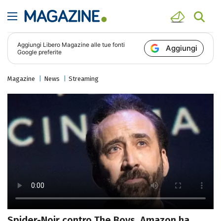
Aggiungi
Libero Magazine
alle tue fonti
Aggiungi
Google preferite
Magazine
News
Streaming
Spider-Noir contro The Boys, Amazon ha