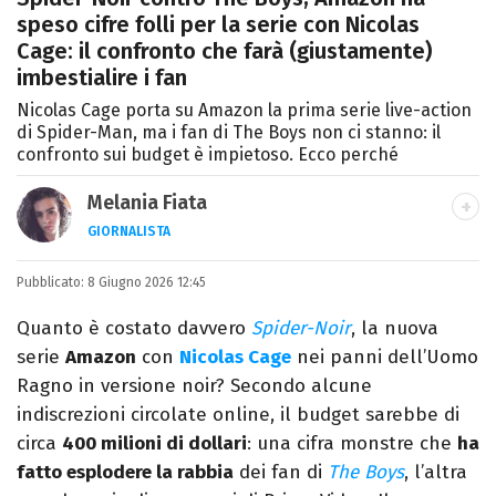
speso cifre folli per la serie con Nicolas
Cage: il confronto che farà (giustamente)
imbestialire i fan
Nicolas Cage porta su Amazon la prima serie live-action
di Spider-Man, ma i fan di The Boys non ci stanno: il
confronto sui budget è impietoso. Ecco perché
Melania Fiata
GIORNALISTA
Laureata in Lettere, divoratrice di libri e
Pubblicato:
8 Giugno 2026 12:45
serie. Scrivo di spettacoli, film e TV.
Quanto è costato davvero
Spider-Noir
, la nuova
serie
Amazon
con
Nicolas Cage
nei panni dell’Uomo
Ragno in versione noir? Secondo alcune
indiscrezioni circolate online, il budget sarebbe di
circa
400 milioni di dollari
: una cifra monstre che
ha
fatto esplodere la rabbia
dei fan di
The Boys
, l’altra