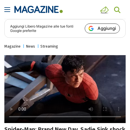
Aggiungi
Libero Magazine
alle tue fonti
Aggiungi
Google preferite
Magazine
News
Streaming
Spider-Man: Brand New Day, Sadie Sink shock