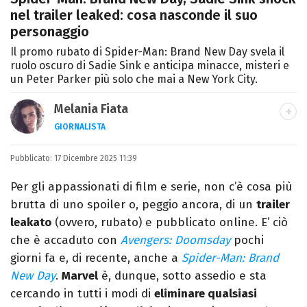
nel trailer leaked: cosa nasconde il suo
personaggio
Il promo rubato di Spider-Man: Brand New Day svela il
ruolo oscuro di Sadie Sink e anticipa minacce, misteri e
un Peter Parker più solo che mai a New York City.
Melania Fiata
GIORNALISTA
Laureata in Lettere, divoratrice di libri e
Pubblicato:
17 Dicembre 2025 11:39
serie. Scrivo di spettacoli, film e TV.
Per gli appassionati di film e serie, non c’è cosa più
brutta di uno spoiler o, peggio ancora, di un
trailer
leakato
(ovvero, rubato) e pubblicato online. E’ ciò
che è accaduto con
Avengers: Doomsday
pochi
giorni fa e, di recente, anche a
Spider-Man: Brand
New Day
.
Marvel
è, dunque, sotto assedio e sta
cercando in tutti i modi di
eliminare qualsiasi