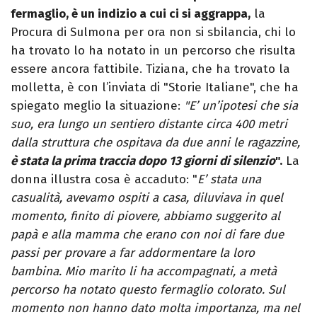
fermaglio, è un indizio a cui ci si aggrappa,
la
Procura di Sulmona per ora non si sbilancia, chi lo
ha trovato lo ha notato in un percorso che risulta
essere ancora fattibile. Tiziana, che ha trovato la
molletta, è con l’inviata di "Storie Italiane", che ha
spiegato meglio la situazione:
"E’ un’ipotesi che sia
suo, era lungo un sentiero distante circa 400 metri
dalla struttura che ospitava da due anni le ragazzine,
è stata la prima traccia dopo 13 giorni di silenzio
".
La
donna illustra cosa è accaduto: "
E’ stata una
casualità, avevamo ospiti a casa, diluviava in quel
momento, finito di piovere, abbiamo suggerito al
papà e alla mamma che erano con noi di fare due
passi per provare a far addormentare la loro
bambina. Mio marito li ha accompagnati, a metà
percorso ha notato questo fermaglio colorato. Sul
momento non hanno dato molta importanza, ma nel