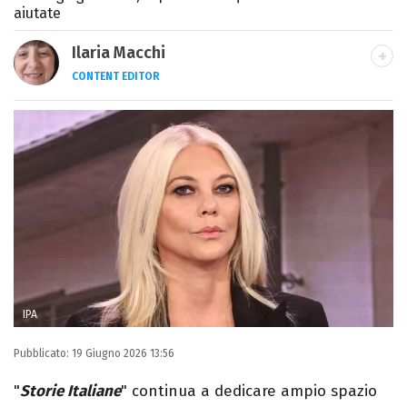
aiutate
Ilaria Macchi
CONTENT EDITOR
Laureata in Linguaggi dei Media, amo il
giornalismo, il calcio, la TV e la moda, dove
cerco sempre le ultime tendenze.
IPA
Pubblicato:
19 Giugno 2026 13:56
"
Storie Italiane
" continua a dedicare ampio spazio