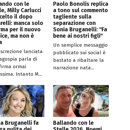
ando con le
Paolo Bonolis replica
le, Milly Carlucci
a tono sul commento
celto il dopo
tagliente sulla
relli: manca solo
separazione con
irma per il nuovo
Sonia Bruganelli: "Fa
ice, ma non è
bene ai nostri figli"
a
Un semplice messaggio
iscrezione lanciata
pubblicato sui social è
agospia parla di
bastato a ribaltare la
firma ormai
narrazione nata...
issima. Intanto M...
a Bruganelli fa
Ballando con le
za pulita dei
Stelle 2026, Noemi