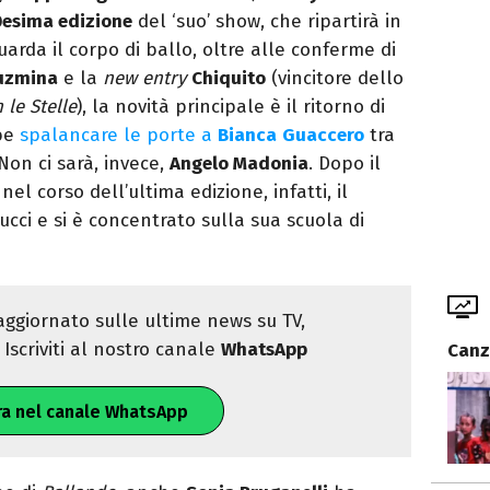
0esima edizione
del ‘suo’ show, che ripartirà in
arda il corpo di ballo, oltre alle conferme di
uzmina
e la
new entry
Chiquito
(vincitore dello
le Stelle
), la novità principale è il ritorno di
bbe
spalancare le porte a
Bianca
Guaccero
tra
Non ci sarà, invece,
Angelo Madonia
. Dopo il
l corso dell’ultima edizione, infatti, il
ucci e si è concentrato sulla sua scuola di
ggiornato sulle ultime news su TV,
Iscriviti al nostro canale
WhatsApp
Canz
ra nel canale WhatsApp