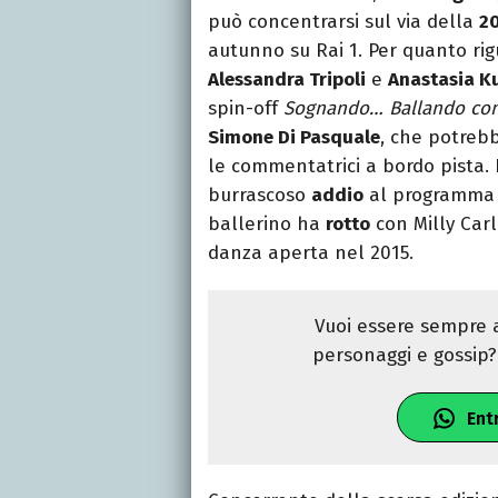
può concentrarsi sul via della
2
autunno su Rai 1. Per quanto rigu
Alessandra Tripoli
e
Anastasia K
spin-off
Sognando… Ballando con 
Simone Di Pasquale
, che potre
le commentatrici a bordo pista. 
burrascoso
addio
al programma ne
ballerino ha
rotto
con Milly Carl
danza aperta nel 2015.
Vuoi essere sempre a
personaggi e gossip? 
Ent