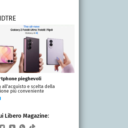
NDTRE
tphone pieghevoli
 all'acquisto e scelta della
ione più conveniente
I
i Libero Magazine: