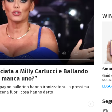
WI
Smar
cciata a Milly Carlucci e Ballando
Guida
e manca uno?”
soluz
LEGG
ompagno ballerino hanno ironizzato sulla prossima
a cena fuori: cosa hanno detto
Segu