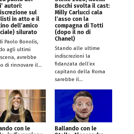
i’ autori:
Bocchi svolta il cast:
discrezione sul
Milly Carlucci cala
listi in atto e il
l’asso con la
ino dell’amico
compagna di Totti
ciale) silurato
(dopo il no di
Chanel)
di Paolo Bonolis,
Stando alle ultime
do agli ultimi
indiscrezioni la
oscena, avrebbe
fidanzata dell’ex
o di rinnovare il...
capitano della Roma
sarebbe il...
ando con le
Ballando con le