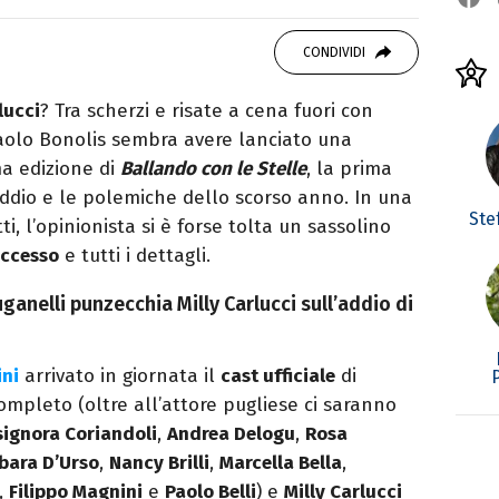
 di viaggi e passione per i cartoni (della pizza
CONDIVIDI
lucci
? Tra scherzi e risate a cena fuori con
 Paolo Bonolis sembra avere lanciato una
ma edizione di
Ballando con le Stelle
, la prima
ddio e le polemiche dello scorso anno. In una
Ste
tti, l’opinionista si è forse tolta un sassolino
uccesso
e tutti i dettagli.
uganelli punzecchia Milly Carlucci sull’addio di
ini
arrivato in giornata il
cast ufficiale
di
ompleto (oltre all’attore pugliese ci saranno
signora Coriandoli
,
Andrea Delogu
,
Rosa
bara D’Urso
,
Nancy Brilli
,
Marcella Bella
,
,
Filippo Magnini
e
Paolo Belli
) e
Milly Carlucci