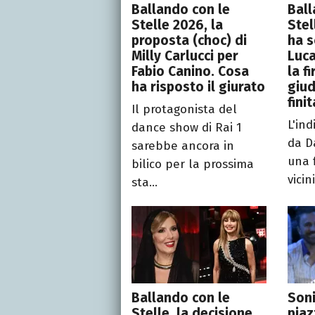
Ballando con le
Ball
Stelle 2026, la
Stel
proposta (choc) di
ha s
Milly Carlucci per
Luca
Fabio Canino. Cosa
la f
ha risposto il giurato
giud
finit
Il protagonista del
L'ind
dance show di Rai 1
da D
sarebbe ancora in
una 
bilico per la prossima
vicin
sta...
Ballando con le
Soni
Stelle, la decisione
piaz