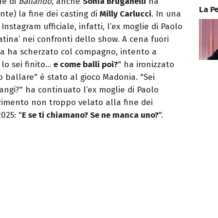
ne di
Ballando
, anche
Sonia Bruganelli
ha
La P
e) la fine dei casting di
Milly Carlucci
. In una
Instagram ufficiale, infatti, l’ex moglie di Paolo
atina’ nei confronti dello show. A cena fuori
ta ha scherzato col compagno, intento a
 lo sei finito…
e come balli poi?
" ha ironizzato
 ballare" è stato al gioco Madonia. "Sei
mangi?" ha continuato l’ex moglie di Paolo
erimento non troppo velato alla fine dei
025: "
E se ti chiamano? Se ne manca uno?
".