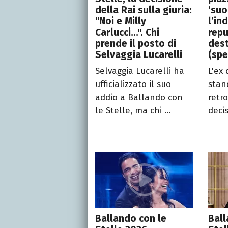
della Rai sulla giuria:
‘suo
"Noi e Milly
l’in
Carlucci...". Chi
repu
prende il posto di
dest
Selvaggia Lucarelli
(spe
Selvaggia Lucarelli ha
L'ex 
ufficializzato il suo
stan
addio a Ballando con
retr
le Stelle, ma chi ...
decis
Ballando con le
Ball