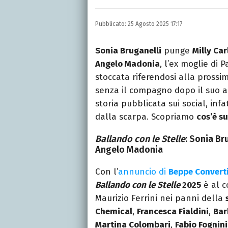
Laurea in Lettere, smania
e della Pixar).
Pubblicato:
25 Agosto 2025 17:17
Sonia Bruganelli
punge
Milly Car
Angelo Madonia
, l’ex moglie di
stoccata riferendosi alla prossi
senza il compagno dopo il suo a
storia pubblicata sui social, infa
dalla scarpa. Scopriamo
cos’è s
Ballando con le Stelle
: Sonia Br
Angelo Madonia
Con l’
annuncio di
Beppe Convert
Ballando con le Stelle
2025
è al c
Maurizio Ferrini nei panni della
Chemical
,
Francesca Fialdini
,
Bar
Martina Colombari
,
Fabio Fognini