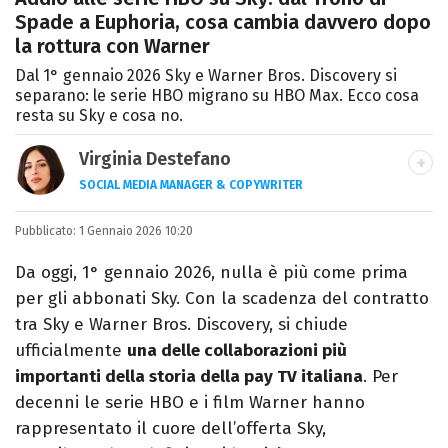
Spade a Euphoria, cosa cambia davvero dopo
la rottura con Warner
Dal 1° gennaio 2026 Sky e Warner Bros. Discovery si
separano: le serie HBO migrano su HBO Max. Ecco cosa
resta su Sky e cosa no.
Virginia Destefano
SOCIAL MEDIA MANAGER & COPYWRITER
Una passione smisurata per le serie TV.
Pubblicato:
1 Gennaio 2026 10:20
Laurea in Cinema, Televisione e New Media,
videomaking e scrittura sono il mio
Da oggi, 1° gennaio 2026, nulla è più come prima
passatempo preferito.
per gli abbonati Sky. Con la scadenza del contratto
tra Sky e Warner Bros. Discovery, si chiude
ufficialmente
una delle collaborazioni più
importanti della storia della pay TV italiana
. Per
decenni le serie HBO e i film Warner hanno
rappresentato il cuore dell’offerta Sky,