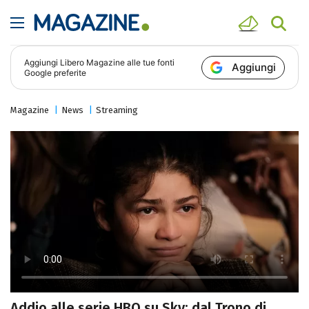
Aggiungi
Libero Magazine
alle tue fonti
Aggiungi
Google preferite
Magazine
News
Streaming
Addio alle serie HBO su Sky: dal Trono di