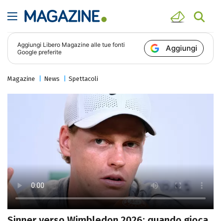
Aggiungi
Libero Magazine
alle tue fonti
Aggiungi
Google preferite
Magazine
News
Spettacoli
Sinner verso Wimbledon 2026: quando gioca,