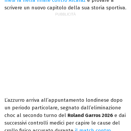
mesi fa nella finale contro Alcaraz
e provare a
scrivere un nuovo capitolo della sua storia sportiva.
L’azzurro arriva all’appuntamento londinese dopo
un periodo particolare, segnato dall’eliminazione
choc al secondo turno del
Roland Garros 2026
e dai
successivi controlli medici per capire le cause del
crollo fisico accusato durante
il match contro