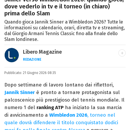
dove vederlo in tv e il torneo (in chiaro)
prima dello Slam
Quando gioca Jannik Sinner a Wimbledon 2026? Tutte le
informazioni su calendario, orari, diretta tv e streaming,
dal Giorgio Armani Tennis Classic fino alla finale dello
Slam londinese.
Libero Magazine
REDAZIONE
E-MAIL
INSTAGRAM
FACEBOOK
Pubblicato:
Libero Magazine è il canale del portale
21 Giugno 2026 08:35
Libero.it dedicato al mondo della
Dopo settimane di lavoro lontano dai riflettori,
televisione, dello spettacolo e del gossip.
Jannik Sinner
è pronto a tornare protagonista sul
palcoscenico più prestigioso del tennis mondiale. Il
numero 1 del
ranking ATP
ha iniziato la sua marcia
di avvicinamento a
Wimbledon 2026
, torneo nel
quale dovrà difendere il titolo conquistato dodici