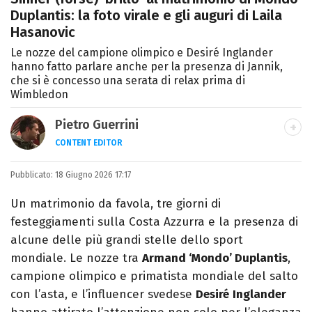
Duplantis: la foto virale e gli auguri di Laila
Hasanovic
Le nozze del campione olimpico e Desiré Inglander
hanno fatto parlare anche per la presenza di Jannik,
che si è concesso una serata di relax prima di
Wimbledon
Pietro Guerrini
CONTENT EDITOR
Laurea in Lettere, smania di viaggi e
Pubblicato:
18 Giugno 2026 17:17
passione per i cartoni (della pizza e della
Pixar).
Un matrimonio da favola, tre giorni di
festeggiamenti sulla Costa Azzurra e la presenza di
alcune delle più grandi stelle dello sport
mondiale. Le nozze tra
Armand ‘Mondo’ Duplantis
,
campione olimpico e primatista mondiale del salto
con l’asta, e l’influencer svedese
Desiré
Inglander