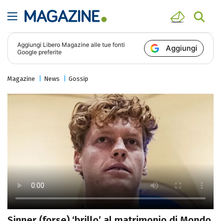
Aggiungi
Libero Magazine
alle tue fonti
Aggiungi
Google preferite
Magazine
News
Gossip
Sinner (forse) ‘brillo’ al matrimonio di Mondo