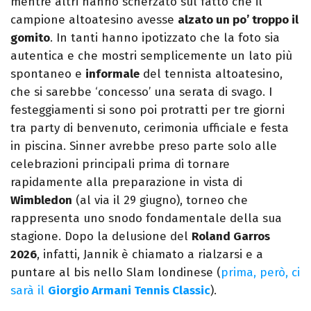
mentre altri hanno scherzato sul fatto che il
campione altoatesino avesse
alzato un po’ troppo il
gomito
. In tanti hanno ipotizzato che la foto sia
autentica e che mostri semplicemente un lato più
spontaneo e
informale
del tennista altoatesino,
che si sarebbe ‘concesso’ una serata di svago. I
festeggiamenti si sono poi protratti per tre giorni
tra party di benvenuto, cerimonia ufficiale e festa
in piscina. Sinner avrebbe preso parte solo alle
celebrazioni principali prima di tornare
rapidamente alla preparazione in vista di
Wimbledon
(al via il 29 giugno), torneo che
rappresenta uno snodo fondamentale della sua
stagione. Dopo la delusione del
Roland Garros
2026
, infatti, Jannik è chiamato a rialzarsi e a
puntare al bis nello Slam londinese (
prima, però, ci
sarà il
Giorgio Armani Tennis Classic
).