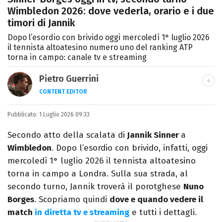
Wimbledon 2026: dove vederla, orario e i due
timori di Jannik
Dopo l’esordio con brivido oggi mercoledì 1° luglio 2026
il tennista altoatesino numero uno del ranking ATP
torna in campo: canale tv e streaming
Pietro Guerrini
CONTENT EDITOR
Laurea in Lettere, smania di viaggi e
Pubblicato:
1 Luglio 2026 09:33
passione per i cartoni (della pizza e della
Pixar).
Secondo atto della scalata di
Jannik Sinner
a
Wimbledon
. Dopo l’esordio con brivido, infatti, oggi
mercoledì 1° luglio 2026 il tennista altoatesino
torna in campo a Londra. Sulla sua strada, al
secondo turno, Jannik troverà il porotghese
Nuno
Borges
. Scopriamo quindi
dove e quando vedere il
match
in diretta tv e streaming
e tutti i dettagli.