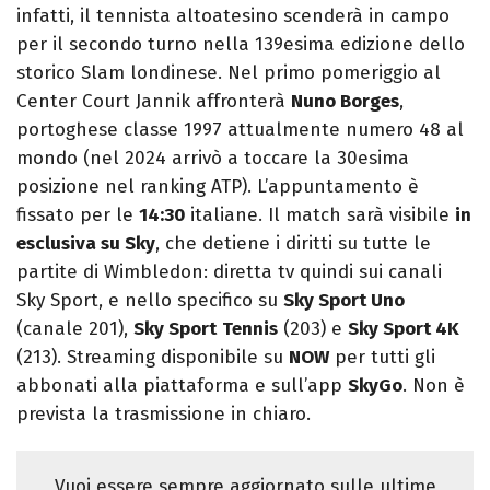
infatti, il tennista altoatesino scenderà in campo
per il secondo turno nella 139esima edizione dello
storico Slam londinese. Nel primo pomeriggio al
Center Court Jannik affronterà
Nuno Borges
,
portoghese classe 1997 attualmente numero 48 al
mondo (nel 2024 arrivò a toccare la 30esima
posizione nel ranking ATP). L’appuntamento è
fissato per le
14:30
italiane. Il match sarà visibile
in
esclusiva su Sky
, che detiene i diritti su tutte le
partite di Wimbledon: diretta tv quindi sui canali
Sky Sport, e nello specifico su
Sky Sport Uno
(canale 201),
Sky Sport
Tennis
(203) e
Sky Sport 4K
(213). Streaming disponibile su
NOW
per tutti gli
abbonati alla piattaforma e sull’app
SkyGo
. Non è
prevista la trasmissione in chiaro.
Vuoi essere sempre aggiornato sulle ultime