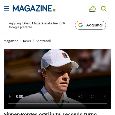
Aggiungi
Libero Magazine
alle tue fonti
Aggiungi
Google preferite
Magazine
News
Spettacoli
Sinner-Borges oggi in tv, secondo turno