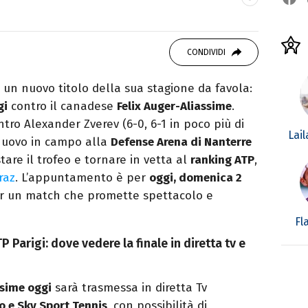
OK
ale del portale Libero.it dedicato al mondo
CONDIVIDI
spettacolo e del gossip.
 un nuovo titolo della sua stagione da favola:
gi
contro il canadese
Felix Auger-Aliassime
.
ro Alexander Zverev (6-0, 6-1 in poco più di
Lai
 nuovo in campo alla
Defense Arena di Nanterre
tare il trofeo e tornare in vetta al
ranking ATP
,
raz
. L’appuntamento è per
oggi, domenica 2
er un match che promette spettacolo e
Fl
 Parigi: dove vedere la finale in diretta tv e
ssime oggi
sarà trasmessa in diretta Tv
o e Sky Sport Tennis
, con possibilità di