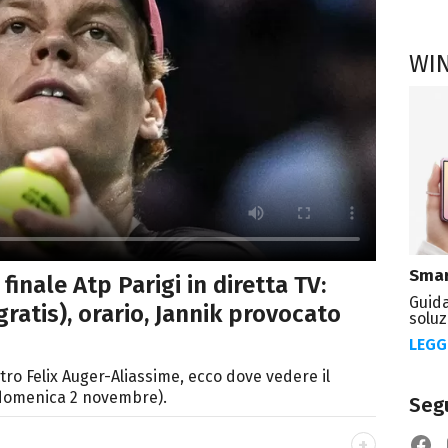
WI
Smar
finale Atp Parigi in diretta TV:
Guida
gratis), orario, Jannik provocato
soluz
LEGG
tro Felix Auger-Aliassime, ecco dove vedere il
(domenica 2 novembre).
Segu