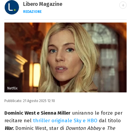
Libero Magazine
REDAZIONE
E-MAIL
INSTAGRAM
FACEBOOK
Libero Magazine è il canale del portale
Libero.it dedicato al mondo della
televisione, dello spettacolo e del gossip.
Netflix
Pubblicato:
21 Agosto 2025 12:10
Dominic West e Sienna Miller
uniranno le forze per
recitare nel
thriller originale Sky e HBO
dal titolo
War.
Dominic West, star di
Downton Abbey
e
The