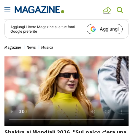
Aggiungi
Libero Magazine
alle tue fonti
Aggiungi
Google preferite
Magazine
News
Musica
Shakira ai Mondiali 2026, "Sul palco c'era una