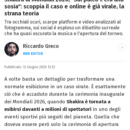
sosia": scoppia il caso e online è già virale, la
strana teoria
Tra occhiali scuri, scarpe platform e video analizzati al
fotogramma, sui social è esploso un dibattito surreale
che ha quasi oscurato la musica e l'apertura del torneo.
Riccardo Greco
WEB EDITOR
LINKEDIN
Pubblicato:
Si avvicina all'editoria studiando all'IED
12 Giugno 2026 13:32
come Fashion Editor. Si specializza poi in
A volte basta un dettaglio per trasformare una
Comunicazione digitale, Giornalismo e
normale esibizione in un caso virale. È esattamente
Nuovi media presso La Sapienza,
ciò che è accaduto durante la cerimonia inaugurale
collaborando con alcune testate ed uffici
dei Mondiali 2026, quando
Shakira è tornata a
stampa.
esibirsi davanti a milioni di spettatori
in uno degli
eventi sportivi più seguiti del pianeta. Quella che
doveva essere però solo la cerimonia di apertura