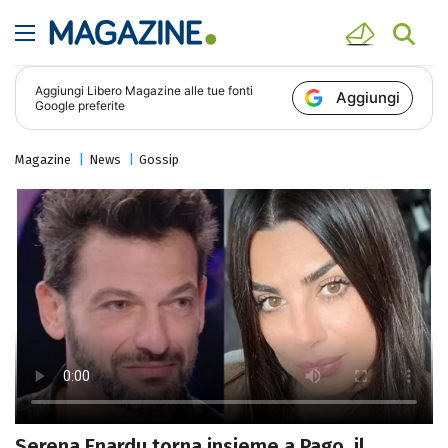
Aggiungi
Libero Magazine
alle tue fonti
Aggiungi
Google preferite
Magazine
News
Gossip
Serena Enardu torna insieme a Pago, il