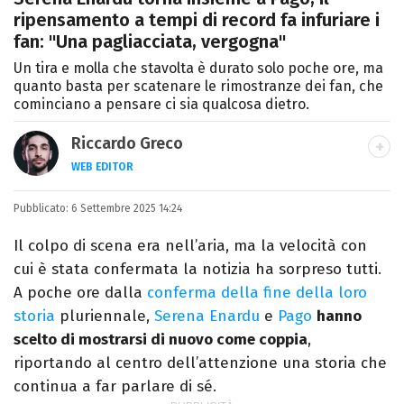
ripensamento a tempi di record fa infuriare i
fan: "Una pagliacciata, vergogna"
Un tira e molla che stavolta è durato solo poche ore, ma
quanto basta per scatenare le rimostranze dei fan, che
cominciano a pensare ci sia qualcosa dietro.
Riccardo Greco
WEB EDITOR
LINKEDIN
Pubblicato:
Si avvicina all'editoria studiando all'IED
6 Settembre 2025 14:24
come Fashion Editor. Si specializza poi in
Il colpo di scena era nell’aria, ma la velocità con
Comunicazione digitale, Giornalismo e
cui è stata confermata la notizia ha sorpreso tutti.
Nuovi media presso La Sapienza,
A poche ore dalla
conferma della fine della loro
collaborando con alcune testate ed uffici
storia
pluriennale,
Serena Enardu
e
Pago
hanno
stampa.
scelto di mostrarsi di nuovo come coppia
,
riportando al centro dell’attenzione una storia che
continua a far parlare di sé.