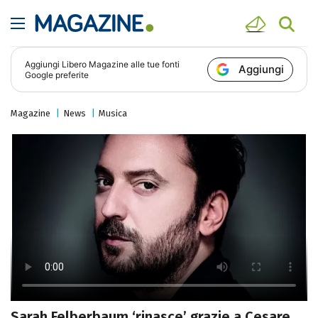
Aggiungi
Libero Magazine
alle tue fonti
Aggiungi
Google preferite
Magazine
News
Musica
Sarah Felberbaum ‘rinasce’ grazie a Cesare