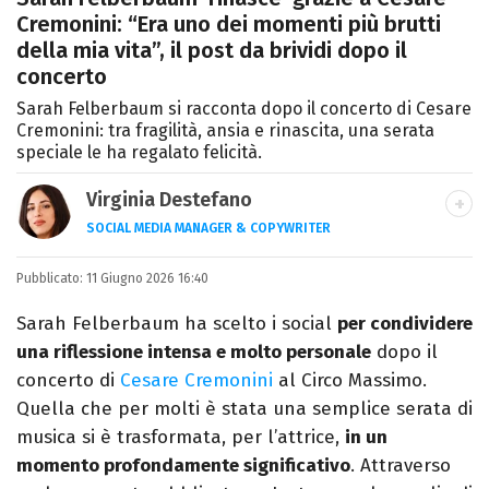
Cremonini: “Era uno dei momenti più brutti
della mia vita”, il post da brividi dopo il
concerto
Sarah Felberbaum si racconta dopo il concerto di Cesare
Cremonini: tra fragilità, ansia e rinascita, una serata
speciale le ha regalato felicità.
Virginia Destefano
SOCIAL MEDIA MANAGER & COPYWRITER
Una passione smisurata per le serie TV.
Pubblicato:
11 Giugno 2026 16:40
Laurea in Cinema, Televisione e New Media,
videomaking e scrittura sono il mio
Sarah Felberbaum ha scelto i social
per condividere
passatempo preferito.
una riflessione intensa e molto personale
dopo il
concerto di
Cesare Cremonini
al Circo Massimo.
Quella che per molti è stata una semplice serata di
musica si è trasformata, per l’attrice,
in un
momento profondamente significativo
. Attraverso