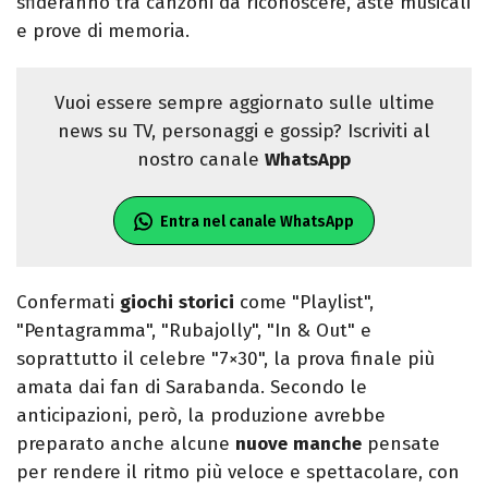
sfideranno tra canzoni da riconoscere, aste musicali
e prove di memoria.
Vuoi essere sempre aggiornato sulle ultime
news su TV, personaggi e gossip? Iscriviti al
nostro canale
WhatsApp
Entra nel canale WhatsApp
Confermati
giochi
storici
come "Playlist",
"Pentagramma", "Rubajolly", "In & Out" e
soprattutto il celebre "7×30", la prova finale più
amata dai fan di Sarabanda. Secondo le
anticipazioni, però, la produzione avrebbe
preparato anche alcune
nuove
manche
pensate
per rendere il ritmo più veloce e spettacolare, con