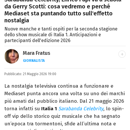
da Gerry Scotti: cosa vedremo e perché
Mediaset sta puntando tutto sull'effetto
nostalgia
Nuove manche e tanti ospiti per la seconda stagione
dello show musicale di Italia 1. Anticipazioni e
partecipanti dell'edizione 2026
Mara Fratus
GIORNALISTA
Nella mia vita non possono mancare, il
Pubblicato:
21 Maggio 2026 19:00
silenzio, il mare e Il Libro dell'inquietudine
sul comodino, insieme a un romanzo di
La nostalgia televisiva continua a funzionare e
Zafon.
Mediaset punta ancora una volta su uno dei marchi
più amati dal pubblico italiano. Dal 21 maggio 2026
torna infatti su
Italia 1
Sarabanda Celebrity
, lo spin-
off vip dello storico quiz musicale che ha segnato
un’epoca tra tormentoni, sfide all’ultima nota e