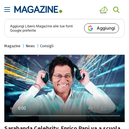
Aggiungi
Libero Magazine
alle tue fonti
Aggiungi
Google preferite
Magazine
News
Consigli
Sarabanda Celebrity, Enrico Papi va a scuola