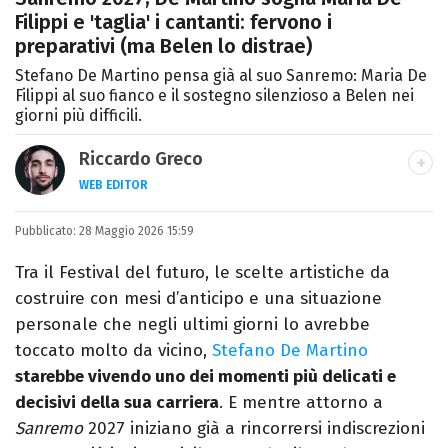
Filippi e 'taglia' i cantanti: fervono i
preparativi (ma Belen lo distrae)
Stefano De Martino pensa già al suo Sanremo: Maria De
Filippi al suo fianco e il sostegno silenzioso a Belen nei
giorni più difficili.
Riccardo Greco
WEB EDITOR
LINKEDIN
Pubblicato:
Si avvicina all'editoria studiando all'IED
28 Maggio 2026 15:59
come Fashion Editor. Si specializza poi in
Tra il Festival del futuro, le scelte artistiche da
Comunicazione digitale, Giornalismo e
costruire con mesi d’anticipo e una situazione
Nuovi media presso La Sapienza,
personale che negli ultimi giorni lo avrebbe
collaborando con alcune testate ed uffici
toccato molto da vicino,
Stefano De Martino
stampa.
starebbe vivendo uno dei momenti più delicati e
decisivi della sua carriera
. E mentre attorno a
Sanremo
2027 iniziano già a rincorrersi indiscrezioni