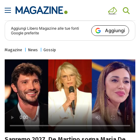
Aggiungi
Libero Magazine
alle tue fonti
Aggiungi
Google preferite
Magazine
News
Gossip
Sanremo 2027, De Martino sogna Maria De