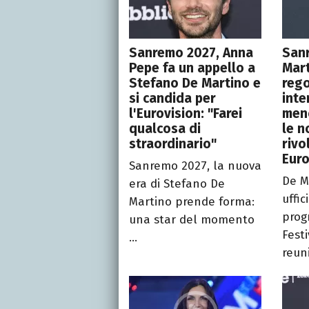
Sanremo 2027, Anna
San
Pepe fa un appello a
Mart
Stefano De Martino e
rego
si candida per
inte
l'Eurovision: "Farei
meno
qualcosa di
le n
straordinario"
rivo
Euro
Sanremo 2027, la nuova
De M
era di Stefano De
uffic
Martino prende forma:
prog
una star del momento
Festi
...
reuni