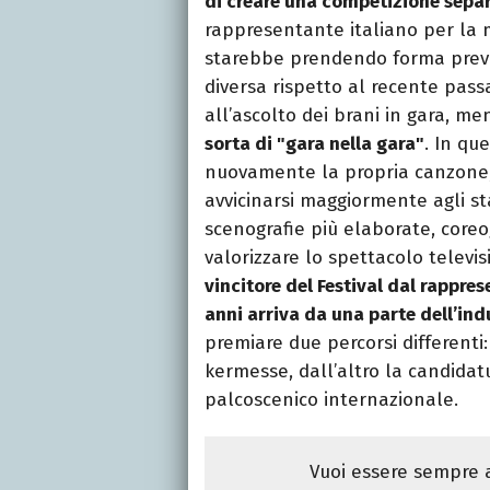
di creare una competizione sepa
rappresentante italiano per la 
starebbe prendendo forma preve
diversa rispetto al recente pass
all’ascolto dei brani in gara, me
sorta di "gara nella gara"
. In qu
nuovamente la propria canzone,
avvicinarsi maggiormente agli st
scenografie più elaborate, coreogr
valorizzare lo spettacolo televis
vincitore del Festival dal rappre
anni arriva da una parte dell’ind
premiare due percorsi differenti:
kermesse, dall’altro la candidat
palcoscenico internazionale.
Vuoi essere sempre a