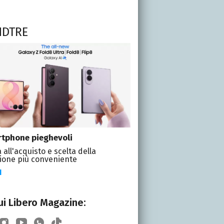
NDTRE
tphone pieghevoli
 all'acquisto e scelta della
ione più conveniente
I
i Libero Magazine: