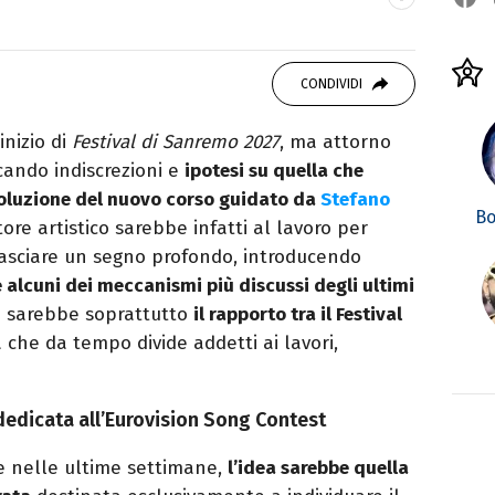
studiando all'IED come Fashion Editor. Si
CONDIVIDI
icazione digitale, Giornalismo e Nuovi media
laborando con alcune testate ed uffici stampa.
inizio di
Festival di Sanremo 2027
, ma attorno
icando indiscrezioni e
ipotesi su quella che
voluzione del nuovo corso guidato da
Stefano
Bo
ore artistico sarebbe infatti al lavoro per
 lasciare un segno profondo, introducendo
 alcuni dei meccanismi più discussi degli ultimi
 ci sarebbe soprattutto
il rapporto tra il Festival
 che da tempo divide addetti ai lavori,
dedicata all’Eurovision Song Contest
te nelle ultime settimane,
l’idea sarebbe quella