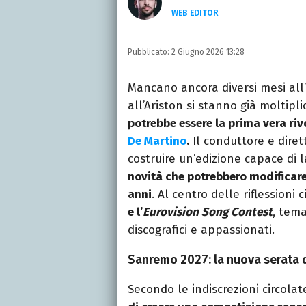
WEB EDITOR
LINKEDIN
Si avvicina all'editoria 
Pubblicato:
2 Giugno 2026 13:28
specializza poi in Comun
presso La Sapienza, col
Mancano ancora diversi mesi all’
all’Ariston si stanno già moltipl
potrebbe essere la prima vera ri
De Martino
.
Il conduttore e dirett
costruire un’edizione capace di
novità che potrebbero modificare
anni
. Al centro delle riflessioni
e l’
Eurovision Song Contest
, tema
discografici e appassionati.
Sanremo 2027: la nuova serata 
Secondo le indiscrezioni circola