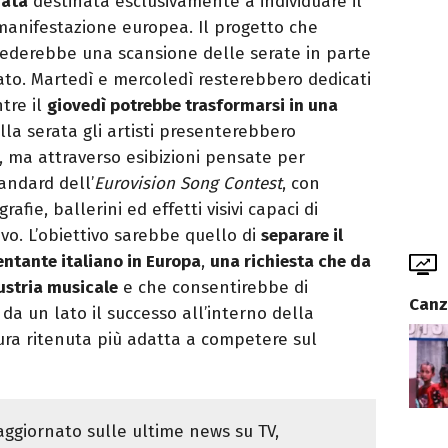
rata
destinata esclusivamente a individuare il
manifestazione europea. Il progetto che
derebbe una scansione delle serate in parte
ato. Martedì e mercoledì resterebbero dedicati
ntre il
giovedì potrebbe trasformarsi in una
ella serata gli artisti presenterebbero
 ma attraverso esibizioni pensate per
andard dell’
Eurovision Song Contest
, con
afie, ballerini ed effetti visivi capaci di
ivo. L’obiettivo sarebbe quello di
separare il
sentante italiano in Europa
,
una richiesta che da
ustria musicale
e che consentirebbe di
Canz
 da un lato il successo all’interno della
ura ritenuta più adatta a competere sul
ggiornato sulle ultime news su TV,