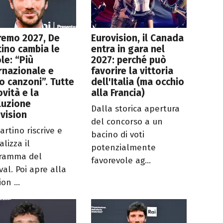
remo 2027, De
Eurovision, il Canada
ino cambia le
entra in gara nel
le: “Più
2027: perché può
rnazionale e
favorire la vittoria
 canzoni”. Tutte
dell'Italia (ma occhio
ovità e la
alla Francia)
luzione
Dalla storica apertura
vision
del concorso a un
artino riscrive e
bacino di voti
ializza il
potenzialmente
ramma del
favorevole ag...
val. Poi apre alla
on ...