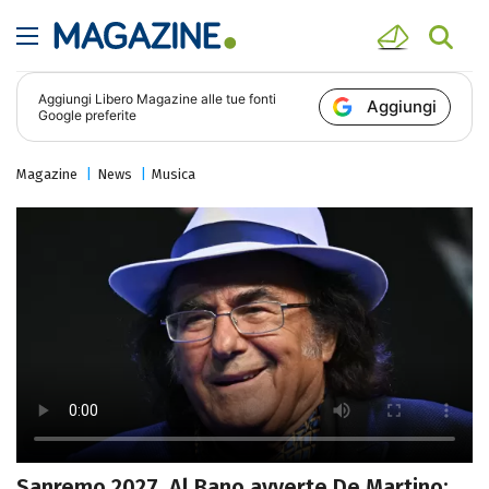
Aggiungi
Libero Magazine
alle tue fonti
Aggiungi
Google preferite
Magazine
News
Musica
Sanremo 2027, Al Bano avverte De Martino: