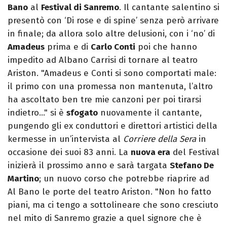
Bano
al
Festival di Sanremo
. Il cantante salentino si
presentò con ‘Di rose e di spine’ senza però arrivare
in finale; da allora solo altre delusioni, con i ‘no’ di
Amadeus
prima e di
Carlo Conti
poi che hanno
impedito ad Albano Carrisi di tornare al teatro
Ariston. "Amadeus e Conti si sono comportati male:
il primo con una promessa non mantenuta, l’altro
ha ascoltato ben tre mie canzoni per poi tirarsi
indietro…" si è
sfogato
nuovamente il cantante,
pungendo gli ex conduttori e direttori artistici della
kermesse in un’intervista al
Corriere della Sera
in
occasione dei suoi 83 anni. La
nuova era
del Festival
inizierà il prossimo anno e sarà targata
Stefano De
Martino
; un nuovo corso che potrebbe riaprire ad
Al Bano le porte del teatro Ariston. "Non ho fatto
piani, ma ci tengo a sottolineare che sono cresciuto
nel mito di Sanremo grazie a quel signore che è