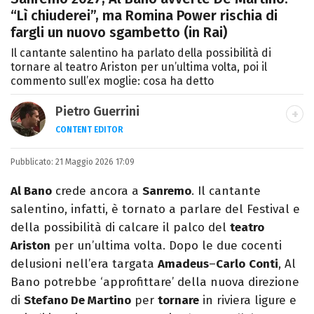
“Lì chiuderei”, ma Romina Power rischia di
fargli un nuovo sgambetto (in Rai)
Il cantante salentino ha parlato della possibilità di
tornare al teatro Ariston per un’ultima volta, poi il
commento sull’ex moglie: cosa ha detto
Pietro Guerrini
CONTENT EDITOR
Laurea in Lettere, smania di viaggi e
Pubblicato:
21 Maggio 2026 17:09
passione per i cartoni (della pizza e della
Pixar).
Al Bano
crede ancora a
Sanremo
. Il cantante
salentino, infatti, è tornato a parlare del Festival e
della possibilità di calcare il palco del
teatro
Ariston
per un’ultima volta. Dopo le due cocenti
delusioni nell’era targata
Amadeus
–
Carlo
Conti
, Al
Bano potrebbe ‘approfittare’ della nuova direzione
di
Stefano De Martino
per
tornare
in riviera ligure e