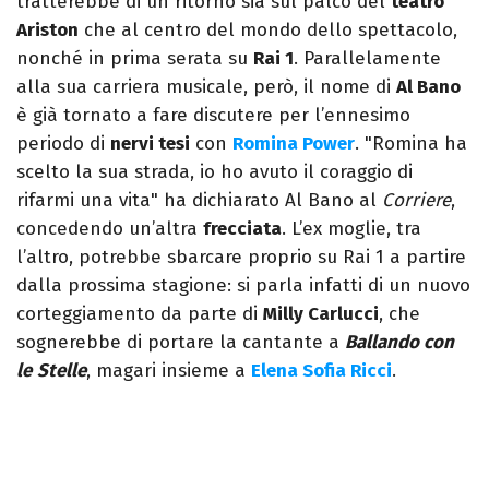
tratterebbe di un ritorno sia sul palco del
teatro
Ariston
che al centro del mondo dello spettacolo,
nonché in prima serata su
Rai 1
. Parallelamente
alla sua carriera musicale, però, il nome di
Al Bano
è già tornato a fare discutere per l’ennesimo
periodo di
nervi tesi
con
Romina Power
. "Romina ha
scelto la sua strada, io ho avuto il coraggio di
rifarmi una vita" ha dichiarato Al Bano al
Corriere
,
concedendo un’altra
frecciata
. L’ex moglie, tra
l’altro, potrebbe sbarcare proprio su Rai 1 a partire
dalla prossima stagione: si parla infatti di un nuovo
corteggiamento da parte di
Milly Carlucci
, che
sognerebbe di portare la cantante a
Ballando con
le
Stelle
, magari insieme a
Elena Sofia Ricci
.