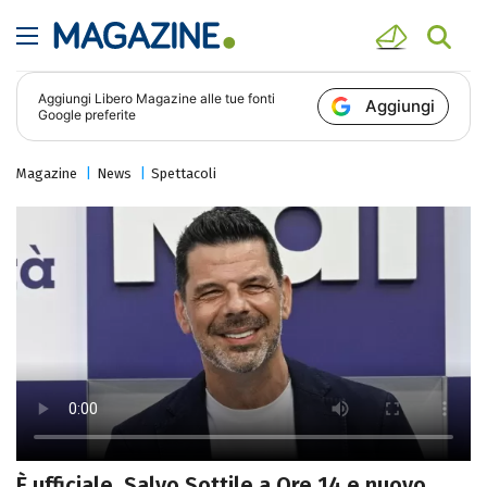
Aggiungi
Libero Magazine
alle tue fonti
Aggiungi
Google preferite
Magazine
News
Spettacoli
È ufficiale, Salvo Sottile a Ore 14 e nuovo