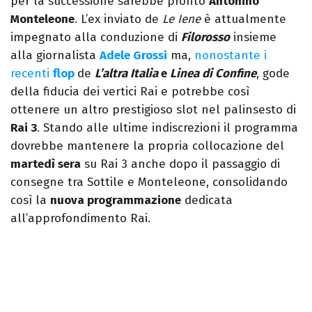
per la successione sarebbe pronto
Antonino
Monteleone
. L’ex inviato de
Le Iene
è attualmente
impegnato alla conduzione di
Filorosso
insieme
alla giornalista
Adele Grossi
ma,
nonostante i
recenti
flop
de
L’altra Italia
e
Linea di Confine
, gode
della fiducia dei vertici Rai e potrebbe così
ottenere un altro prestigioso slot nel palinsesto di
Rai 3
. Stando alle ultime indiscrezioni il programma
dovrebbe mantenere la propria collocazione del
martedì sera
su Rai 3 anche dopo il passaggio di
consegne tra Sottile e Monteleone, consolidando
così la
nuova programmazione
dedicata
all’approfondimento Rai.