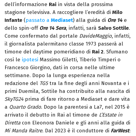
dell’informazione
Rai
in vista della prossima
stagione televisiva. A raccogliere l’eredità di
Milo
Infante
(
passato a
Mediaset
) alla guida di
Ore 14
e
dello spin-off
Ore 14 Sera
, infatti, sarà
Salvo Sottile
.
Come confermato dal portale
DavideMaggio
, infatti,
il giornalista palermitano classe 1973 passerà al
timone del daytime pomeridiano di
Rai 2
. Sfumano
così le
ipotesi
Massimo Giletti, Tiberio Timperi o
Francesco Giorgino, dati in corsa nelle ultime
settimane. Dopo la lunga esperienza nella
redazione del
TG5
tra la fine degli anni Novanta e i
primi Duemila, Sottile ha contribuito alla nascita di
SkyTG24
prima di fare ritorno a Mediaset e dare vita
a
Quarto Grado
. Dopo la parentesi a La7, nel 2015 è
arrivato il debutto in Rai al timone de
L’Estate in
Diretta
con Eleonora Daniele e gli anni alla guida di
Mi Manda Raitre
. Dal 2023 è il conduttore di
FarWest
: