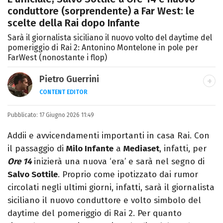
conduttore (sorprendente) a Far West: le
scelte della Rai dopo Infante
Sarà il giornalista siciliano il nuovo volto del daytime del
pomeriggio di Rai 2: Antonino Montelone in pole per
FarWest (nonostante i flop)
Pietro Guerrini
CONTENT EDITOR
Laurea in Lettere, smania di viaggi e
Pubblicato:
17 Giugno 2026 11:49
passione per i cartoni (della pizza e della
Pixar).
Addii e avvicendamenti importanti in casa Rai. Con
il passaggio di
Milo Infante
a
Mediaset
, infatti, per
Ore 14
inizierà una nuova ‘era’ e sarà nel segno di
Salvo Sottile
. Proprio come ipotizzato dai rumor
circolati negli ultimi giorni, infatti, sarà il giornalista
siciliano il nuovo conduttore e volto simbolo del
daytime del pomeriggio di Rai 2. Per quanto