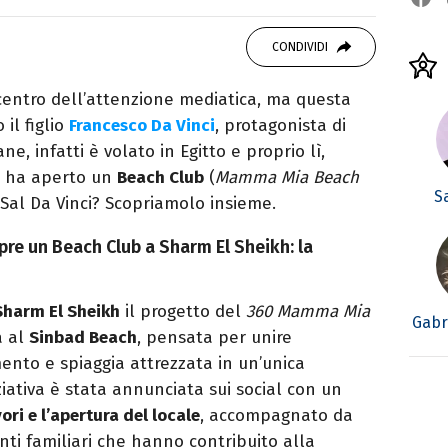
atrice di libri e serie. Scrivo di spettacoli, film
CONDIVIDI
centro dell’attenzione mediatica, ma questa
 il figlio
Francesco Da Vinci
, protagonista di
ne, infatti è volato in Egitto e proprio lì,
, ha aperto un
Beach Club
(
Mamma Mia Beach
S
 Sal Da Vinci? Scopriamolo insieme.
 apre un Beach Club a Sharm El Sheikh: la
Sharm El Sheikh
il progetto del
360 Mamma Mia
Gabr
a al
Sinbad Beach
, pensata per unire
mento e spiaggia attrezzata in un’unica
niziativa è stata annunciata sui social con un
vori e l’apertura del locale
, accompagnato da
ti familiari che hanno contribuito alla