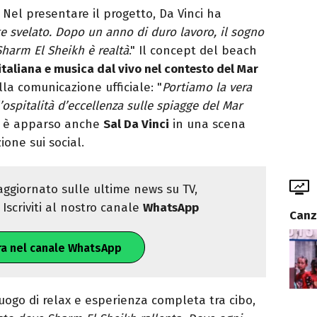
 Nel presentare il progetto, Da Vinci ha
te svelato. Dopo un anno di duro lavoro, il sogno
harm El Sheikh è realtà
." Il concept del beach
taliana e musica dal vivo nel contesto del Mar
la comunicazione ufficiale: "
Portiamo la vera
’ospitalità d’eccellenza sulle spiagge del Mar
cio è apparso anche
Sal Da Vinci
in una scena
ione sui social.
ggiornato sulle ultime news su TV,
Iscriviti al nostro canale
WhatsApp
Canz
ra nel canale WhatsApp
luogo di relax e esperienza completa tra cibo,