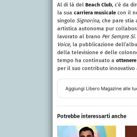
Al di là del
Beach Club
, c’è da d
la sua
carriera musicale
con il 
singolo
Signorina
, che pare stia
artistica autonoma pur collabor
lavorato al brano
Per Sempre Sì
.
Voice
, la pubblicazione dell’al
della televisione e delle colon
tempo ha continuato a
ottenere
per il suo contributo innovativo 
Aggiungi
Libero Magazine
alle tu
Potrebbe interessarti anche