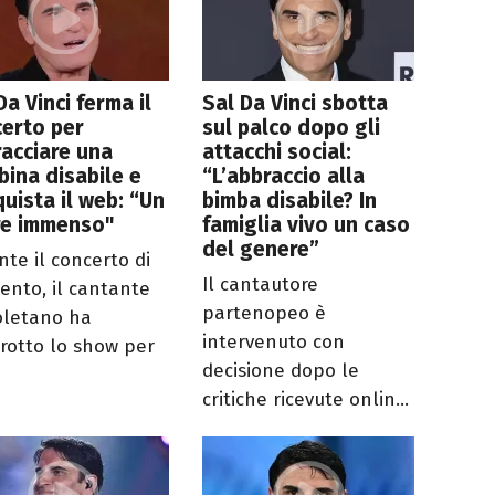
Da Vinci ferma il
Sal Da Vinci sbotta
erto per
sul palco dopo gli
acciare una
attacchi social:
ina disabile e
“L’abbraccio alla
uista il web: “Un
bimba disabile? In
re immenso"
famiglia vivo un caso
del genere”
nte il concerto di
Il cantautore
gento, il cantante
partenopeo è
letano ha
intervenuto con
rrotto lo show per
decisione dopo le
critiche ricevute onlin...