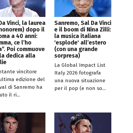
Da Vinci, la laurea
Sanremo, Sal Da Vinci
honorem) dopo il
e il boom di Nina Zilli:
oma a 40 anni:
la musica italiana
ma, ce l’ho
'esplode' all’estero
a”. Poi commuove
(con una grande
la dedica alla
sorpresa)
lie
La Global Impact List
antante vincitore
Italy 2026 fotografa
’ultima edizione del
una nuova situazione
ival di Sanremo ha
per il pop (e non so...
to il ri...