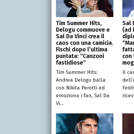
Tim Summer Hits,
Sal 
Delogu commuove e
(ad 
Sal Da Vinci crea il
dipl
caos con una camicia.
“Mam
Fischi dopo l’ultima
fatt
puntata: “Canzoni
con 
fastidiose”
mog
Tim Summer Hits:
Il c
Andrea Delogu balla
dell
con Nikita Perotti ed
Fest
emoziona i fan, Sal Da
ricevu
Vi...