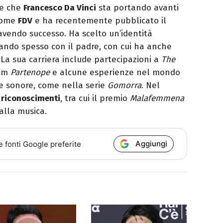
ire che
Francesco Da Vinci
sta portando avanti
nome
FDV
e ha recentemente pubblicato il
 avendo successo. Ha scelto un’identità
ando spesso con il padre, con cui ha anche
 La sua carriera include partecipazioni a
The
bum
Partenope
e alcune esperienze nel mondo
ne sonore, come nella serie
Gomorra
. Nel
 riconoscimenti
, tra cui il premio
Malafemmena
alla musica.
Aggiungi
e fonti Google preferite