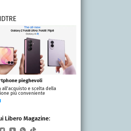
NDTRE
tphone pieghevoli
 all'acquisto e scelta della
ione più conveniente
I
i Libero Magazine: