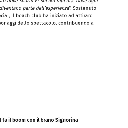
osto dove Sharm El Sheikh rallenta. Dove ogni
diventano parte dell’esperienza
". Sostenuto
ocial, il beach club ha iniziato ad attirare
sonaggi dello spettacolo, contribuendo a
al fa il boom con il brano Signorina