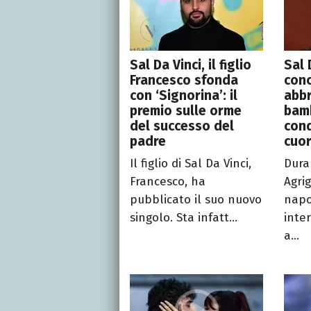
Sal Da Vinci, il figlio
Sal 
Francesco sfonda
conc
con ‘Signorina’: il
abbr
premio sulle orme
bamb
del successo del
conq
padre
cuo
Il figlio di Sal Da Vinci,
Dura
Francesco, ha
Agri
pubblicato il suo nuovo
napo
singolo. Sta infatt...
inte
a...