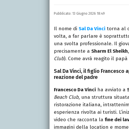
Laureata in Lettere, divor
e TV.
Pubblicato:
13 Giugno 2026 18:49
Il nome di
Sal Da Vinci
torna al 
volta, a far parlare è soprattutto
una svolta professionale. Il giova
precisamente a
Sharm El Sheikh
Club
). Come avrà reagito il papà
Sal Da Vinci, il figlio Francesco
reazione del padre
Francesco Da Vinci
ha avviato a
Beach Club
, una struttura situat
ristorazione italiana, intratteni
esperienza rivolta ai turisti. L’i
video che racconta la
fine dei la
immagini della location e momen