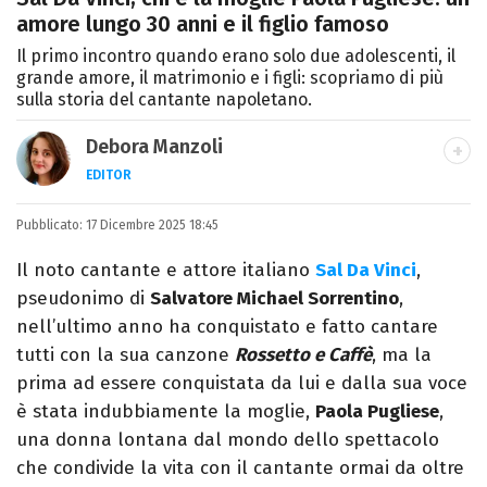
amore lungo 30 anni e il figlio famoso
Il primo incontro quando erano solo due adolescenti, il
grande amore, il matrimonio e i figli: scopriamo di più
sulla storia del cantante napoletano.
Debora Manzoli
EDITOR
LINKEDIN
INSTAGRAM
FACEBOOK
SITO
Pubblicato:
Scrittrice, copywriter, editor e pubblicista
17 Dicembre 2025 18:45
mantovana, laureata in Lettere, Cinema e
Il noto cantante e attore italiano
Sal Da Vinci
,
Tv. Ha due libri all’attivo e ama la scrittura
pseudonimo di
Salvatore Michael Sorrentino
,
alla follia.
nell’ultimo anno ha conquistato e fatto cantare
tutti con la sua canzone
Rossetto e Caffè
, ma la
prima ad essere conquistata da lui e dalla sua voce
è stata indubbiamente la moglie,
Paola Pugliese
,
una donna lontana dal mondo dello spettacolo
che condivide la vita con il cantante ormai da oltre