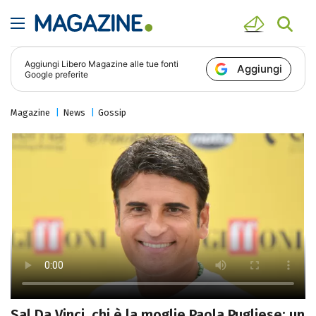
Aggiungi
Libero Magazine
alle tue fonti
Aggiungi
Google preferite
Magazine
News
Gossip
Sal Da Vinci, chi è la moglie Paola Pugliese: un