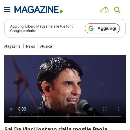
Aggiungi
Libero Magazine
alle tue fonti
Aggiungi
Google preferite
Magazine
News
Musica
Sal Da Vinci lontano dalla moglie Paola