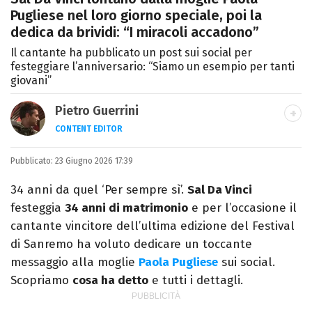
Pugliese nel loro giorno speciale, poi la
dedica da brividi: “I miracoli accadono”
Il cantante ha pubblicato un post sui social per
festeggiare l’anniversario: “Siamo un esempio per tanti
giovani”
Pietro Guerrini
CONTENT EDITOR
Laurea in Lettere, smania di viaggi e
Pubblicato:
23 Giugno 2026 17:39
passione per i cartoni (della pizza e della
Pixar).
34 anni da quel ‘Per sempre sì’.
Sal Da Vinci
festeggia
34 anni di matrimonio
e per l’occasione il
cantante vincitore dell’ultima edizione del Festival
di Sanremo ha voluto dedicare un toccante
messaggio alla moglie
Paola Pugliese
sui social.
Scopriamo
cosa ha detto
e tutti i dettagli.