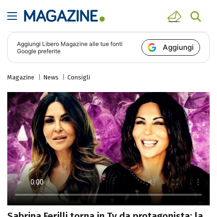
Aggiungi
Libero Magazine
alle tue fonti
Aggiungi
Google preferite
Magazine
News
Consigli
Sabrina Ferilli torna in Tv da protagonista: la