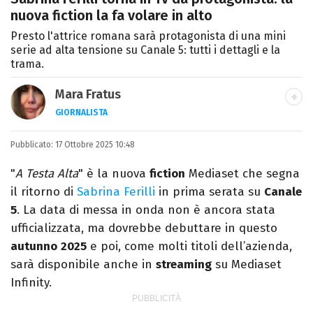
nuova fiction la fa volare in alto
Presto l'attrice romana sarà protagonista di una mini
serie ad alta tensione su Canale 5: tutti i dettagli e la
trama.
Mara Fratus
GIORNALISTA
Nella mia vita non possono mancare, il
Pubblicato:
17 Ottobre 2025 10:48
silenzio, il mare e Il Libro dell'inquietudine
sul comodino, insieme a un romanzo di
"
A Testa Alta
" è la nuova
fiction
Mediaset che segna
Zafon.
il ritorno di
Sabrina Ferilli
in prima serata su
Canale
5
. La data di messa in onda non è ancora stata
ufficializzata, ma dovrebbe debuttare in questo
autunno
2025
e poi, come molti titoli dell’azienda,
sarà disponibile anche in
streaming
su Mediaset
Infinity.