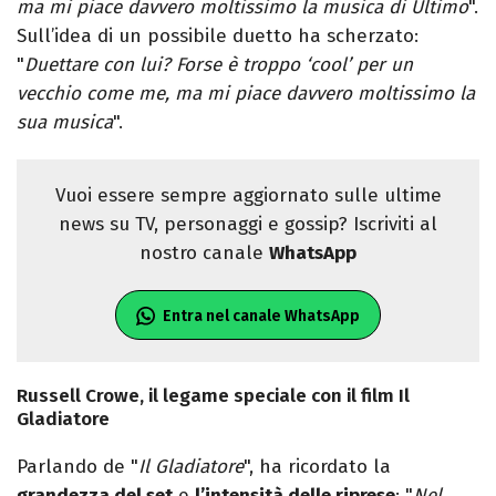
ma mi piace davvero moltissimo la musica di Ultimo
".
Sull’idea di un possibile duetto ha scherzato:
"
Duettare con lui? Forse è troppo ‘cool’ per un
vecchio come me, ma mi piace davvero moltissimo la
sua musica
".
Vuoi essere sempre aggiornato sulle ultime
news su TV, personaggi e gossip? Iscriviti al
nostro canale
WhatsApp
Entra nel canale WhatsApp
Russell Crowe, il legame speciale con il film Il
Gladiatore
Parlando de "
Il Gladiatore
", ha ricordato la
grandezza del set
e
l’intensità delle riprese
: "
Nel