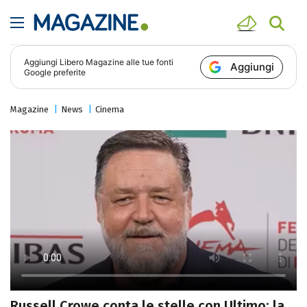
Aggiungi
Libero Magazine
alle tue fonti
Aggiungi
Google preferite
Magazine
News
Cinema
Russell Crowe conta le stelle con Ultimo: la