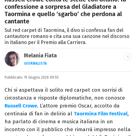
confessione a sorpresa del Gladiatore a
Taormina e quello ‘sgarbo’ che perdona al
cantante
Sul red carpet di Taormina, il divo si confessa fan del
cantautore romano e cita una sua canzone nel discorso
in italiano per il Premio alla Carriera.
Melania Fiata
GIORNALISTA
Laureata in Lettere, divoratrice di libri e
Pubblicato:
15 Giugno 2026 09:55
serie. Scrivo di spettacoli, film e TV.
Chi si aspettava il solito red carpet con sorrisi di
circostanza e risposte diplomatiche, non conosce
Russell Crowe
. L’attore premio Oscar, accolto da
centinaia di fan in delirio al
Taormina Film Festival
,
ha parlato di cinema e musica italiana in un
incontro con il pubblico che rimarrà impresso nella