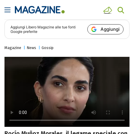
Aggiungi
Libero Magazine
alle tue fonti
Aggiungi
Google preferite
Magazine
News
Gossip
Rocío Muñoz Morales, il legame speciale con