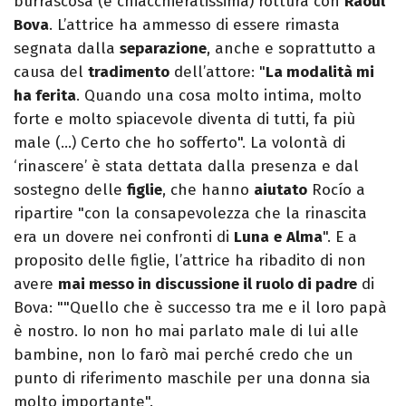
burrascosa (e chiacchieratissima) rottura con
Raoul
Bova
. L’attrice ha ammesso di essere rimasta
segnata dalla
separazione
, anche e soprattutto a
causa del
tradimento
dell’attore: "
La modalità mi
ha ferita
. Quando una cosa molto intima, molto
forte e molto spiacevole diventa di tutti, fa più
male (…) Certo che ho sofferto". La volontà di
‘rinascere’ è stata dettata dalla presenza e dal
sostegno delle
figlie
, che hanno
aiutato
Rocío a
ripartire "con la consapevolezza che la rinascita
era un dovere nei confronti di
Luna
e
Alma
". E a
proposito delle figlie, l’attrice ha ribadito di non
avere
mai messo in discussione il ruolo di padre
di
Bova: ""Quello che è successo tra me e il loro papà
è nostro. Io non ho mai parlato male di lui alle
bambine, non lo farò mai perché credo che un
punto di riferimento maschile per una donna sia
molto importante".