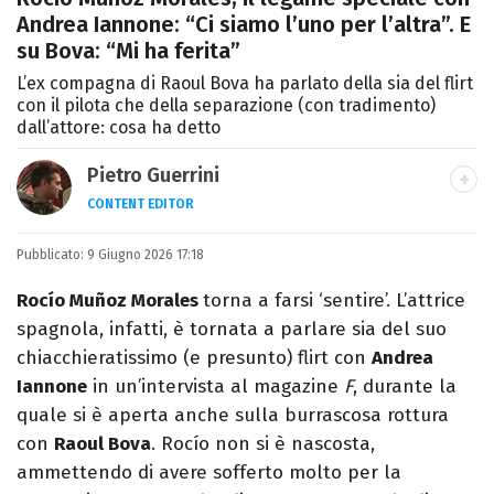
Andrea Iannone: “Ci siamo l’uno per l’altra”. E
su Bova: “Mi ha ferita”
L’ex compagna di Raoul Bova ha parlato della sia del flirt
con il pilota che della separazione (con tradimento)
dall’attore: cosa ha detto
Pietro Guerrini
CONTENT EDITOR
Laurea in Lettere, smania di viaggi e
Pubblicato:
9 Giugno 2026 17:18
passione per i cartoni (della pizza e della
Pixar).
Rocío Muñoz Morales
torna a farsi ‘sentire’. L’attrice
spagnola, infatti, è tornata a parlare sia del suo
chiacchieratissimo (e presunto) flirt con
Andrea
Iannone
in un’intervista al magazine
F
, durante la
quale si è aperta anche sulla burrascosa rottura
con
Raoul Bova
. Rocío non si è nascosta,
ammettendo di avere sofferto molto per la