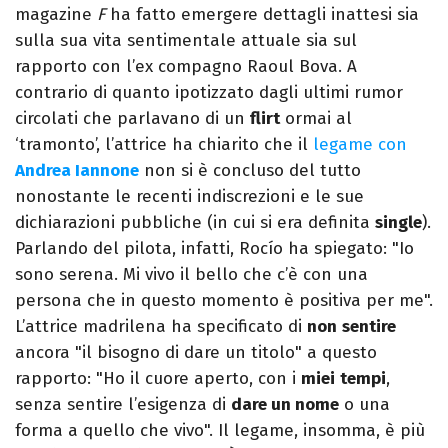
magazine
F
ha fatto emergere dettagli inattesi sia
sulla sua vita sentimentale attuale sia sul
rapporto con l’ex compagno Raoul Bova. A
contrario di quanto ipotizzato dagli ultimi rumor
circolati che parlavano di un
flirt
ormai al
‘tramonto’, l’attrice ha chiarito che il
legame con
Andrea Iannone
non si è concluso del tutto
nonostante le recenti indiscrezioni e le sue
dichiarazioni pubbliche (in cui si era definita
single
).
Parlando del pilota, infatti, Rocío ha spiegato: "Io
sono serena. Mi vivo il bello che c’è con una
persona che in questo momento è positiva per me".
L’attrice madrilena ha specificato di
non
sentire
ancora "il bisogno di dare un titolo" a questo
rapporto: "Ho il cuore aperto, con i
miei
tempi
,
senza sentire l’esigenza di
dare un nome
o una
forma a quello che vivo". Il legame, insomma, è più