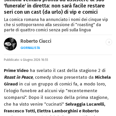
'funerale' in diretta: non sarà facile restare
seri con un cast (da urlo) di vip e comici
La comica romana ha annunciato i nomi dei cinque vip
che si sottoporranno alla sessione di "roasting" da
parte di quattro comici senza peli sulla lingua
Roberto Ciucci
GIORNALISTA
INSTAGRAM
FACEBOOK
Pubblicato:
Appassionato di sport, avido consumatore
4 Giugno 2026 16:55
di manga e film, cultore di tutto ciò che è
Prime Video
ha svelato il cast della stagione 2 di
stato girato da Quentin Tarantino e
Roast in Peace
, comedy show presentato da
Michela
musicista nel tempo libero.
Giraud
in cui un gruppo di comici fa, a modo loro,
l’elogio funebre ad alcuni vip "recentemente
scomparsi". Dopo il successo della prima stagione,
che ha visto venire "cucinati"
Selvaggia Lucarelli,
Francesco Totti, Elettra Lamborghini e Roberto