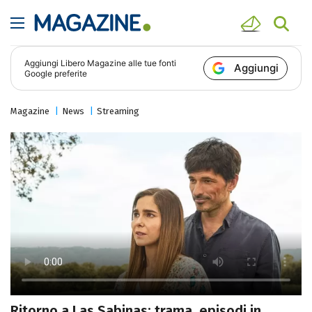
Aggiungi
Libero Magazine
alle tue fonti
Aggiungi
Google preferite
Magazine
News
Streaming
Ritorno a Las Sabinas: trama, episodi in