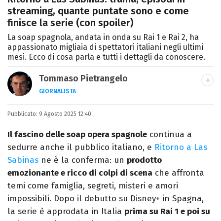
streaming, quante puntate sono e come
finisce la serie (con spoiler)
La soap spagnola, andata in onda su Rai 1 e Rai 2, ha
appassionato migliaia di spettatori italiani negli ultimi
mesi. Ecco di cosa parla e tutti i dettagli da conoscere.
Tommaso Pietrangelo
GIORNALISTA
Autore, giornalista, cantautore. Laureato in
Pubblicato:
9 Agosto 2025 12:40
Letterature Straniere, è appassionato di
cinema, poesia e Shakespeare. Scrive
Il fascino delle soap opera spagnole
continua a
canzoni e ama i gatti.
sedurre anche il pubblico italiano, e
Ritorno a Las
Sabinas
ne è la conferma: un
prodotto
emozionante e ricco di colpi di scena
che affronta
temi come famiglia, segreti, misteri e amori
impossibili. Dopo il debutto su Disney+ in Spagna,
la serie è approdata in Italia
prima su Rai 1 e poi su