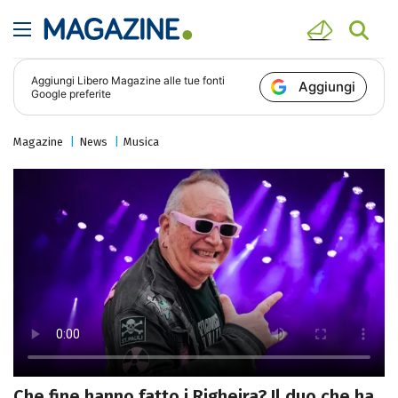
Aggiungi
Libero Magazine
alle tue fonti
Aggiungi
Google preferite
Magazine
News
Musica
Che fine hanno fatto i Righeira? Il duo che ha