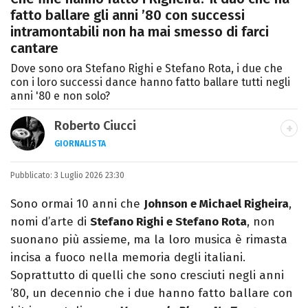
fatto ballare gli anni ’80 con successi
intramontabili non ha mai smesso di farci
cantare
Dove sono ora Stefano Righi e Stefano Rota, i due che
con i loro successi dance hanno fatto ballare tutti negli
anni '80 e non solo?
Roberto Ciucci
GIORNALISTA
INSTAGRAM
FACEBOOK
Pubblicato:
Appassionato di sport, avido consumatore
3 Luglio 2026 23:30
di manga e film, cultore di tutto ciò che è
Sono ormai 10 anni che
Johnson e Michael Righeira
,
stato girato da Quentin Tarantino e
nomi d’arte di
Stefano Righi e Stefano Rota
, non
musicista nel tempo libero.
suonano più assieme, ma la loro musica è rimasta
incisa a fuoco nella memoria degli italiani.
Soprattutto di quelli che sono cresciuti negli anni
’80, un decennio che i due hanno fatto ballare con