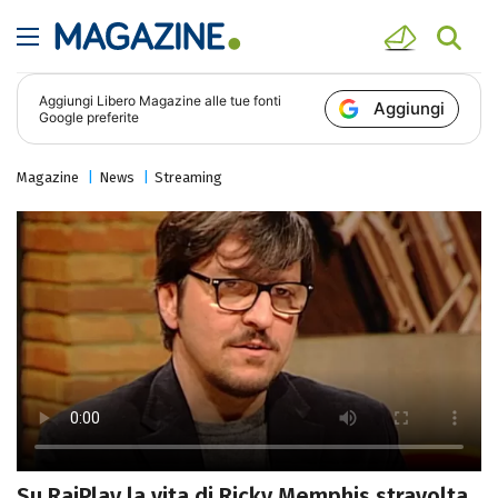
Aggiungi
Libero Magazine
alle tue fonti
Aggiungi
Google preferite
Magazine
News
Streaming
Su RaiPlay la vita di Ricky Memphis stravolta