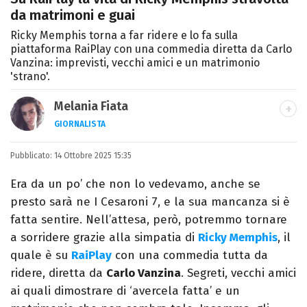
da matrimoni e guai
Ricky Memphis torna a far ridere e lo fa sulla
piattaforma RaiPlay con una commedia diretta da Carlo
Vanzina: imprevisti, vecchi amici e un matrimonio
'strano'.
Melania Fiata
GIORNALISTA
Laureata in Lettere, divoratrice di libri e
Pubblicato:
14 Ottobre 2025 15:35
serie. Scrivo di spettacoli, film e TV.
Era da un po’ che non lo vedevamo, anche se
presto sarà ne I Cesaroni 7, e la sua mancanza si è
fatta sentire. Nell’attesa, però, potremmo tornare
a sorridere grazie alla simpatia di
Ricky Memphis
, il
quale è su
RaiPlay
con una commedia tutta da
ridere, diretta da
Carlo Vanzina
. Segreti, vecchi amici
ai quali dimostrare di ‘avercela fatta’ e un