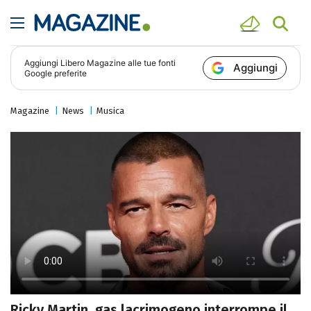
Aggiungi
Libero Magazine
alle tue fonti
Aggiungi
Google preferite
Magazine
News
Musica
Ricky Martin, gas lacrimogeno interrompe il