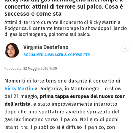
concerto: attimi di terrore sul palco. Cosa è
successo e come sta
Attimi di terrore durante il concerto di Ricky Martin a
Podgorica: il cantante interrompe lo show dopo il lancio
di gas lacrimogeno, poi torna sul palco.
Virginia Destefano
SOCIAL MEDIA MANAGER & COPYWRITER
Una passione smisurata per le serie TV.
Pubblicato:
22 Maggio 2026 17:30
Laurea in Cinema, Televisione e New Media,
videomaking e scrittura sono il mio
Momenti di forte tensione durante il concerto di
passatempo preferito.
Ricky Martin
a Podgorica, in Montenegro. Lo show
del 21 maggio,
prima tappa europea del nuovo tour
dell’artista
, è stato improvvisamente interrotto
dopo che uno spettatore avrebbe spruzzato del
gas lacrimogeno verso il palco. Nel giro di pochi
istanti tra il pubblico si è diffuso il panico, con