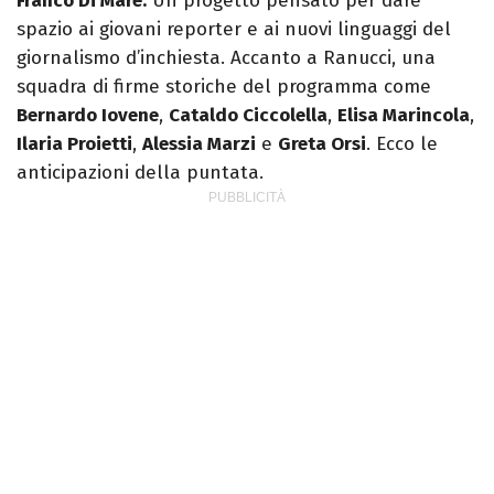
Franco Di Mare.
Un progetto pensato per dare
spazio ai giovani reporter e ai nuovi linguaggi del
giornalismo d’inchiesta. Accanto a Ranucci, una
squadra di firme storiche del programma come
Bernardo Iovene
,
Cataldo Ciccolella
,
Elisa Marincola
,
Ilaria Proietti
,
Alessia Marzi
e
Greta Orsi
. Ecco le
anticipazioni della puntata.