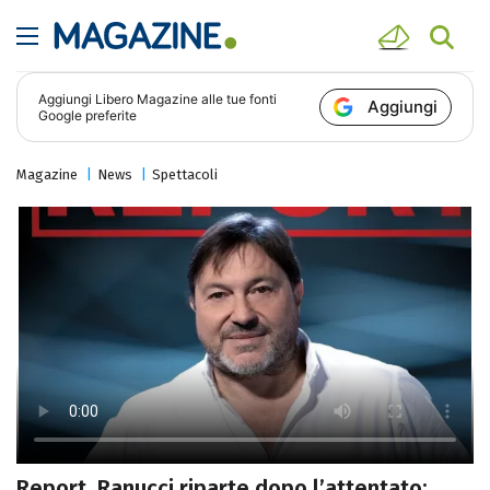
Aggiungi
Libero Magazine
alle tue fonti
Aggiungi
Google preferite
Magazine
News
Spettacoli
Report, Ranucci riparte dopo l’attentato: