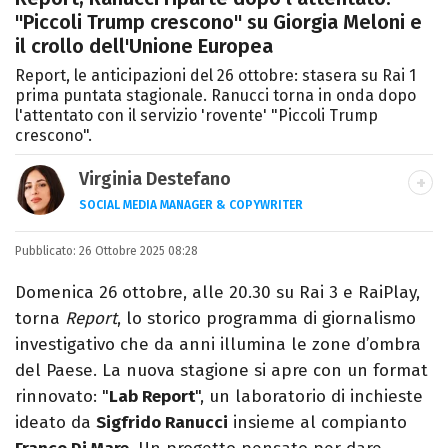
"Piccoli Trump crescono" su Giorgia Meloni e
il crollo dell'Unione Europea
Report, le anticipazioni del 26 ottobre: stasera su Rai 1
prima puntata stagionale. Ranucci torna in onda dopo
l'attentato con il servizio 'rovente' "Piccoli Trump
crescono".
Virginia Destefano
SOCIAL MEDIA MANAGER & COPYWRITER
Una passione smisurata per le serie TV.
Pubblicato:
26 Ottobre 2025 08:28
Laurea in Cinema, Televisione e New Media,
videomaking e scrittura sono il mio
Domenica 26 ottobre, alle 20.30 su Rai 3 e RaiPlay,
passatempo preferito.
torna
Report
, lo storico programma di giornalismo
investigativo che da anni illumina le zone d’ombra
del Paese. La nuova stagione si apre con un format
rinnovato: "
Lab Report
", un laboratorio di inchieste
ideato da
Sigfrido Ranucci
insieme al compianto