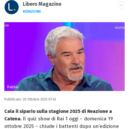
Libero Magazine
REDAZIONE
E-MAIL
INSTAGRAM
FACEBOOK
Libero Magazine è il canale del portale
Libero.it dedicato al mondo della
televisione, dello spettacolo e del gossip.
Raiplay
Pubblicato:
20 Ottobre 2025 07:45
Cala il sipario sulla stagione 2025 di Reazione a
Catena.
Il quiz show di Rai 1 oggi – domenica 19
ottobre 2025 – chiude i battenti dopo un’edizione