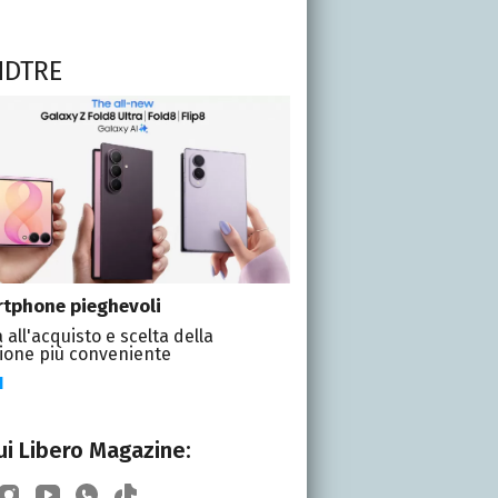
NDTRE
tphone pieghevoli
 all'acquisto e scelta della
ione più conveniente
I
i Libero Magazine: