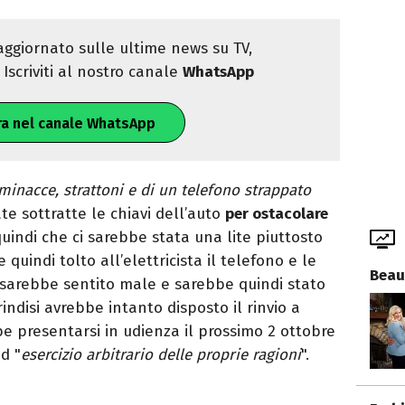
ggiornato sulle ultime news su TV,
Iscriviti al nostro canale
WhatsApp
ra nel canale WhatsApp
minacce, strattoni e di un telefono strappato
ate sottratte le chiavi dell’auto
per ostacolare
quindi che ci sarebbe stata una lite piuttosto
uindi tolto all’elettricista il telefono e le
Beau
i sarebbe sentito male e sarebbe quindi stato
rindisi avrebbe intanto disposto il rinvio a
be presentarsi in udienza il prossimo 2 ottobre
ed "
esercizio arbitrario delle proprie ragioni
".