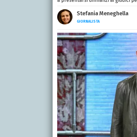
a presentarsi dinnanzi ai giudici pe
Stefania Meneghella
GIORNALISTA
Giornalista pubblicista, s
quattro romanzi e fonda