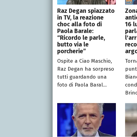
Raz Degan spiazzato
Zon
in TV, la reazione
anti
choc alla foto di
16 l
Paola Barale:
par
“Ricordo le parle,
l'ar
butto via le
reco
porcherie”
argo
Ospite a Ciao Maschio,
Torn
Raz Degan ha sorpreso
punt
tutti guardando una
Bian
foto di Paola Baral...
cond
Brind