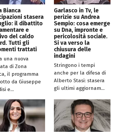
a Bianca
Garlasco in Tv, le
cipazioni stasera
perizie su Andrea
uglio: il dibattito
Sempio: cosa emerge
lamentare e
su Dna, impronte e
rivo del caldo
pericolosità sociale.
rd. Tutti gli
Si va verso la
menti trattati
chiusura delle
indagini
a una nuova
Stringono i tempi
ata di Zona
anche per la difesa di
ca, il programma
Alberto Stasi: stasera
otto da Giuseppe
gli ultimi aggiornam...
isi e...