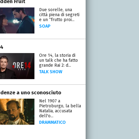
idden Fruit
Due sorelle, una
città piena di segreti
e un “frutto proi...
SOAP
14
Ore 14, la storia di
un talk che ha fatto
grande Rai 2: d...
TALK SHOW
idenze a uno sconosciuto
Nel 1907 a
Pietroburgo, la bella
Natalia, accusata
dell'o...
DRAMMATICO