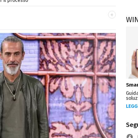
r il processo
WI
crittrice e critica d’arte, sono autrice di
trice di Kosmo Magazine
Smar
Guida
soluz
LEGG
Segu