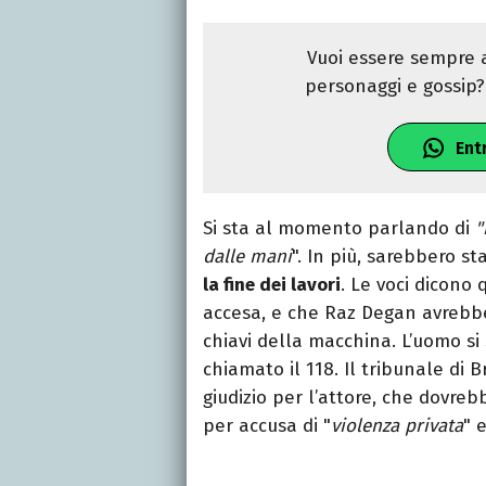
Vuoi essere sempre a
personaggi e gossip? 
Ent
Si sta al momento parlando di
"
dalle mani
". In più, sarebbero st
la fine dei lavori
. Le voci dicono 
accesa, e che Raz Degan avrebbe q
chiavi della macchina. L’uomo s
chiamato il 118. Il tribunale di B
giudizio per l’attore, che dovreb
per accusa di "
violenza privata
" 