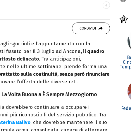
studiando all'IED come Fashion Editor. Si
CONDIVIDI
icazione digitale, Giornalismo e Nuovi media
laborando con alcune testate ed uffici stampa.
 agli sgoccioli e l’appuntamento con la
i fissato per il 3 luglio ad Ancona
, il quadro
B
uttosto delineato
. Tra anticipazioni,
Cin
trate nelle ultime settimane, prende forma una
Temp
attutto sulla continuità, senza però rinunciare
ovare l’offerta delle diverse reti.
a La Volta Buona a È Sempre Mezzogiorno
ia dovrebbero continuare a occupare i
Fede
mmi più riconoscibili del servizio pubblico. Tra
terina Balivo
, che dovrebbe mantenere il suo
rmula ormai consolidata, capace di alternare