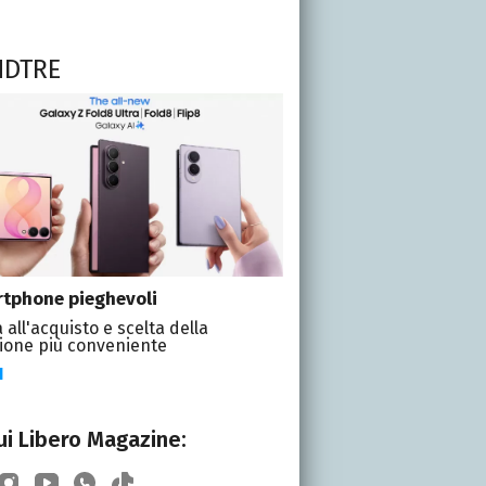
NDTRE
tphone pieghevoli
 all'acquisto e scelta della
ione più conveniente
I
i Libero Magazine: