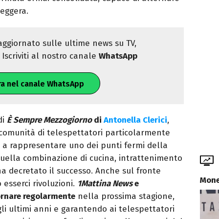
leggera.
ggiornato sulle ultime news su TV,
Iscriviti al nostro canale
WhatsApp
ra nel canale WhatsApp
di
È Sempre Mezzogiorno
di
Antonella Clerici
,
 comunità di telespettatori particolarmente
 a rappresentare uno dei punti fermi della
uella combinazione di cucina, intrattenimento
ha decretato il successo. Anche sul fronte
Mone
esserci rivoluzioni.
1Mattina News
e
ornare regolarmente
nella prossima stagione,
li ultimi anni e garantendo ai telespettatori