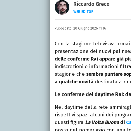
Riccardo Greco
WEB EDITOR
LINKEDIN
Si avvicina all'editoria 
Pubblicato:
20 Giugno 2026 11:16
specializza poi in Comun
presso La Sapienza, col
Con la stagione televisiva ormai
presentazione dei nuovi palinsest
delle conferme Rai appare già pi
indiscrezioni e informazioni fil
stagione che
sembra puntare sopr
a qualche novità
destinata a rinn
Le conferme del daytime Rai: d
Nel daytime della rete ammiragl
rispettivi spazi alcuni dei progra
questi figura
La Volta Buona
di
Ca
posto nel pomeriggio con una fo