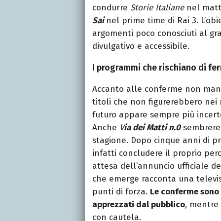
condurre
Storie Italiane
nel matt
Sai
nel prime time di Rai 3. L’ob
argomenti poco conosciuti al gr
divulgativo e accessibile.
I programmi che rischiano di fe
Accanto alle conferme non mancan
titoli che non figurerebbero nei 
futuro appare sempre più incert
Anche
V
ia dei Matti n.0
sembrereb
stagione. Dopo cinque anni di p
infatti concludere il proprio pe
attesa dell’annuncio ufficiale dell
che emerge racconta una televisi
punti di forza.
Le conferme sono 
apprezzati dal pubblico
, mentre
con cautela.