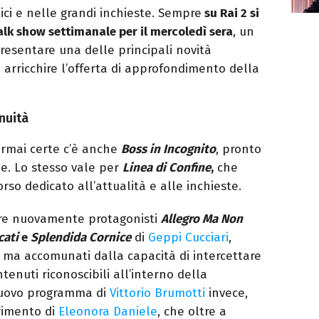
tici e nelle grandi inchieste. Sempre
su Rai 2 si
lk show settimanale per il mercoledì sera
, un
esentare una delle principali novità
arricchire l’offerta di approfondimento della
inuità
rmai certe c’è anche
Boss in Incognito
, pronto
e. Lo stesso vale per
Linea di Confine
,
che
so dedicato all’attualità e alle inchieste.
ere nuovamente protagonisti
Allegro Ma Non
cati
e
Splendida Cornice
di
Geppi Cucciari
,
 ma accomunati dalla capacità di intercettare
ontenuti riconoscibili all’interno della
nuovo programma di
Vittorio Brumotti
invece,
rimento di
Eleonora Daniele
, che oltre a