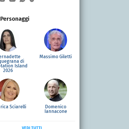
Personaggi
ernadette
Massimo Giletti
quegrana di
tation Island
2026
rica Sciarelli
Domenico
Iannacone
VEDI TUTTI