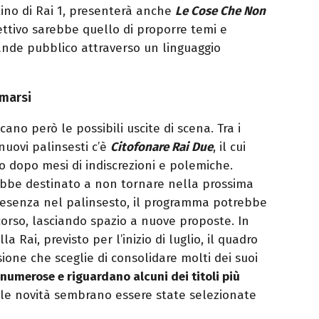
ino di Rai 1, presenterà anche
Le Cose Che Non
iettivo sarebbe quello di proporre temi e
ande pubblico attraverso un linguaggio
rmarsi
o però le possibili uscite di scena. Tra i
nuovi palinsesti c’è
Citofonare Rai Due
, il cui
o dopo mesi di indiscrezioni e polemiche.
be destinato a non tornare nella prossima
resenza nel palinsesto, il programma potrebbe
rcorso, lasciando spazio a nuove proposte. In
a Rai, previsto per l’inizio di luglio, il quadro
one che sceglie di consolidare molti dei suoi
numerose e riguardano alcuni dei titoli più
 le novità sembrano essere state selezionate