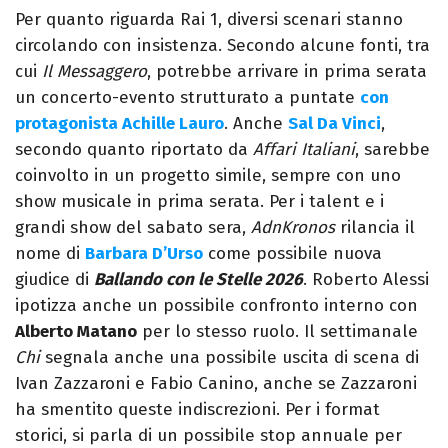
Per quanto riguarda Rai 1, diversi scenari stanno
circolando con insistenza. Secondo alcune fonti, tra
cui
Il Messaggero
, potrebbe arrivare in prima serata
un concerto-evento strutturato a puntate
con
protagonista Achille Lauro
. Anche
Sal Da Vinci
,
secondo quanto riportato da
Affari Italiani
, sarebbe
coinvolto in un progetto simile, sempre con uno
show musicale in prima serata.
Per i talent e i
grandi show del sabato sera,
AdnKronos
rilancia il
nome di
Barbara D’Urso
come possibile nuova
giudice di
Ballando con le Stelle 2026
. Roberto Alessi
ipotizza anche un possibile confronto interno con
Alberto Matano
per lo stesso ruolo. Il settimanale
Chi
segnala anche una possibile uscita di scena di
Ivan Zazzaroni e Fabio Canino, anche se Zazzaroni
ha smentito queste indiscrezioni.
Per i format
storici, si parla di un possibile stop annuale per