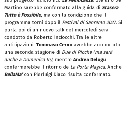
suo progetto radiofonico
La Pennicanza
. Stefano De
Martino sarebbe confermato alla guida di
Stasera
Tutto è Possibile
, ma con la condizione che il
programma torni dopo il
Festival di Sanremo 2027
. Si
parla poi di un nuovo talk del mercoledì sera
condotto da Roberto Inciocchi.
Tra le altre
anticipazioni,
Tommaso Cerno
avrebbe annunciato
una seconda stagione di
Due di Picche (ma sarà
anche a Domenica In)
, mentre
Andrea Delogu
confermerebbe il ritorno de
La Porta Magica
. Anche
BellaMa’
con Pierluigi Diaco risulta confermato.