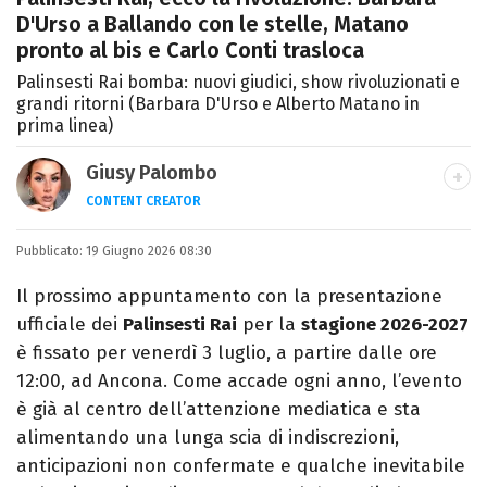
D'Urso a Ballando con le stelle, Matano
pronto al bis e Carlo Conti trasloca
Palinsesti Rai bomba: nuovi giudici, show rivoluzionati e
grandi ritorni (Barbara D'Urso e Alberto Matano in
prima linea)
Giusy Palombo
CONTENT CREATOR
LINKEDIN
INSTAGRAM
ALTRI SITI
Pubblicato:
Giornalista e content creator. Racconto
19 Giugno 2026 08:30
cultura pop e spettacolo tra articoli e
Il prossimo appuntamento con la presentazione
video, con uno stile diretto e autoriale.
ufficiale dei
Palinsesti Rai
per la
stagione 2026-2027
è fissato per venerdì 3 luglio, a partire dalle ore
12:00, ad Ancona. Come accade ogni anno, l’evento
è già al centro dell’attenzione mediatica e sta
alimentando una lunga scia di indiscrezioni,
anticipazioni non confermate e qualche inevitabile