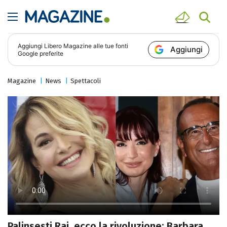
Aggiungi
Libero Magazine
alle tue fonti
Aggiungi
Google preferite
Magazine
News
Spettacoli
Palinsesti Rai, ecco la rivoluzione: Barbara