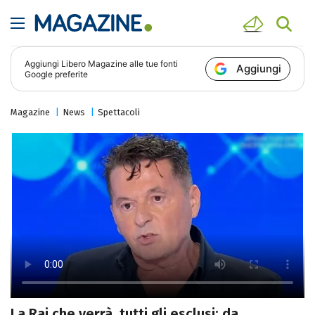
Aggiungi
Libero Magazine
alle tue fonti
Aggiungi
Google preferite
Magazine
News
Spettacoli
La Rai che verrà, tutti gli esclusi: da