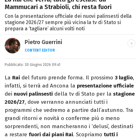
Mammucari a Strabioli, chi resta fuori
Con la presentazione ufficiale dei nuovi palinsesti della
stagione 2026/27 sempre più vicina la tv di Stato si
prepara a ‘tagliare’ alcuni volti noti
Pietro Guerrini
CONTENT EDITOR
Laurea in Lettere, smania di viaggi e
Pubblicato:
30 Giugno 2026 09:41
passione per i cartoni (della pizza e della
Pixar).
La
Rai
del futuro prende forma. Il prossimo
3 luglio
,
infatti, si terrà ad Ancona la
presentazione
ufficiale
dei
nuovi palinsesti
della tv di Stato per la
stagione
2026/27
, dove verranno annunciati tutti i
programmi che vedremo a partire dall’autunno. Tra
grandi ritorni e novità o conferme più o meno
sorprendenti, non mancheranno i ‘delusi’, destinati
a restare
fuori dai piani Rai
. Scopriamo
tutti i