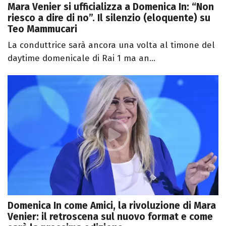
Mara Venier si ufficializza a Domenica In: “Non
riesco a dire di no”. Il silenzio (eloquente) su
Teo Mammucari
La conduttrice sarà ancora una volta al timone del
daytime domenicale di Rai 1 ma an...
Domenica In come Amici, la rivoluzione di Mara
Venier: il retroscena sul nuovo format e come