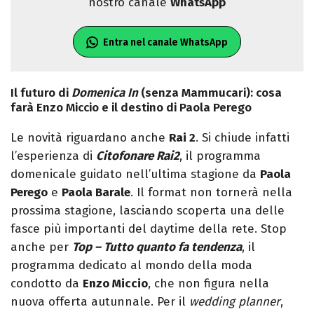
nostro canale
WhatsApp
Entra nel canale WhatsApp
Il futuro di
Domenica In
(senza Mammucari): cosa
farà Enzo Miccio e il destino di Paola Perego
Le novità riguardano anche
Rai 2
. Si chiude infatti
l’esperienza di
Citofonare Rai2
, il programma
domenicale guidato nell’ultima stagione da
Paola
Perego
e
Paola Barale
. Il format non tornerà nella
prossima stagione, lasciando scoperta una delle
fasce più importanti del daytime della rete. Stop
anche per
Top – Tutto quanto fa tendenza
, il
programma dedicato al mondo della moda
condotto da
Enzo Miccio
, che non figura nella
nuova offerta autunnale. Per il
wedding planner
,