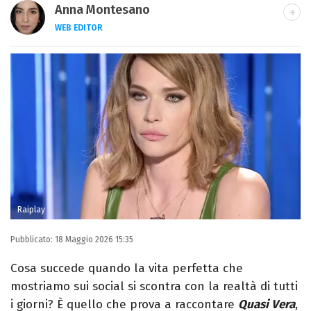
Anna Montesano
WEB EDITOR
Web editor appassionata di cinema e TV,
dopo la laurea in Lettere Moderne mi
specializzo in Editoria e Giornalismo e
trasformo la passione per la scrittura in un
lavoro.
Raiplay
Pubblicato:
18 Maggio 2026 15:35
Cosa succede quando la vita perfetta che
mostriamo sui social si scontra con la realtà di tutti
i giorni? È quello che prova a raccontare
Quasi Vera
,