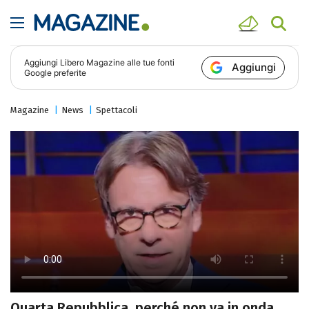
Aggiungi
Libero Magazine
alle tue fonti
Aggiungi
Google preferite
Magazine
News
Spettacoli
Quarta Repubblica, perché non va in onda