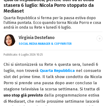
stasera 6 luglio: Nicola Porro stoppato da
Mediaset
Quarta Repubblica si ferma per la pausa estiva dopo
l'ultima puntata. Ecco quando torna Nicola Porro e cosa
andrà in onda su Rete 4 lunedì 6 luglio.
Virginia Destefano
SOCIAL MEDIA MANAGER & COPYWRITER
Una passione smisurata per le serie TV.
Pubblicato:
6 Luglio 2026 10:25
Laurea in Cinema, Televisione e New Media,
videomaking e scrittura sono il mio
Chi si sintonizzerà su Rete 4 questa sera, lunedì 6
passatempo preferito.
luglio, non troverà
Quarta Repubblica
nel consueto
slot del prime time. Il talk show condotto da Nicola
Porro si prende una pausa dopo aver concluso la
stagione televisiva la scorsa settimana. Si tratta di
uno stop già previsto
dalla programmazione estiva
di Mediaset, che nelle prossime settimane lascerà