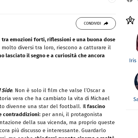
studiando all'IED come Fashion Editor. Si
CONDIVIDI
icazione digitale, Giornalismo e Nuovi media
laborando con alcune testate ed uffici stampa.
e
tra emozioni forti, riflessioni e una buona dose
molto diversi tra loro, riescono a catturare il
o lasciato il segno e a curiosità che ancora
Iris
 Side
. Non è solo il film che valse l’Oscar a
oria vera che ha cambiato la vita di Michael
S
to divenne una star del football. I
l fascino
ue contraddizioni:
per anni, il protagonista
ntazione della sua vicenda, ma proprio queste
cora più discusso e interessante. Guardarlo