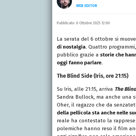
WEB EDITOR
LINKEDIN
Si avvicina all'editoria 
Pubblicato:
6 Ottobre 2025 12:00
specializza poi in Comun
presso La Sapienza, col
La serata del 6 ottobre si muov
di nostalgia
. Quattro programmi, 
pubblico grazie a
storie che hann
oggi fanno parlare
.
The Blind Side (Iris, ore 21:15)
Su Iris, alle 21:15, arriva
The Blind
Sandra Bullock, ma anche una st
Oher, il ragazzo che da senzatet
della pellicola sta anche nelle s
reale ha contestato la rapprese
polemiche hanno reso il film an