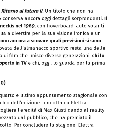
a
Ritorno al futuro II
.
Un titolo che non ha
e conserva ancora oggi dettagli sorprendenti.
Il
meckis nel 1989
, con hoverboard, auto volanti
ua a divertire per la sua visione ironica e un
rtono ancora a scovare quali previsioni si sono
rovata dell’almanacco sportivo resta una delle
po di film che unisce diverse generazioni:
chi lo
coperto in TV
e chi, oggi, lo guarda per la prima
20)
 il quarto e ultimo appuntamento stagionale con
erchio dell’edizione condotta da Elettra
gliere l’eredità di Max Giusti dando al reality
ezzato dal pubblico, che ha premiato il
colto. Per concludere la stagione, Elettra