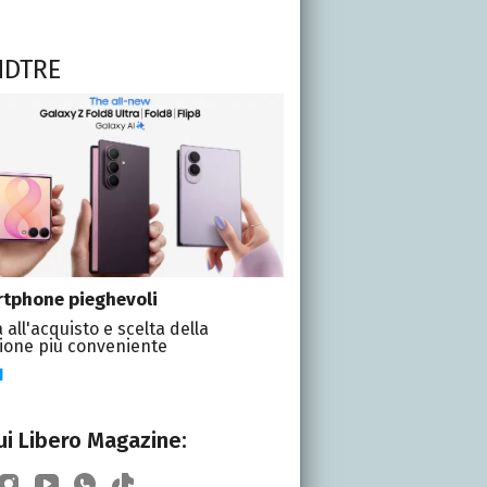
NDTRE
tphone pieghevoli
 all'acquisto e scelta della
ione più conveniente
I
i Libero Magazine: