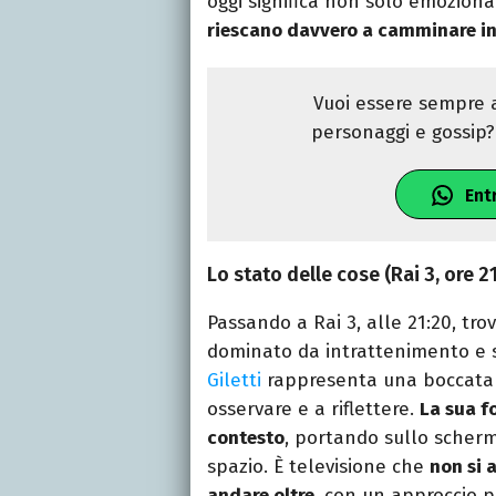
oggi significa non solo emozion
riescano davvero a camminare i
Vuoi essere sempre a
personaggi e gossip? 
Ent
Lo stato delle cose (Rai 3, ore 2
Passando a Rai 3, alle 21:20, tr
dominato da intrattenimento e 
Giletti
rappresenta una boccata d
osservare e a riflettere.
La sua f
contesto
, portando sullo scherm
spazio. È televisione che
non si 
andare oltre
, con un approccio p