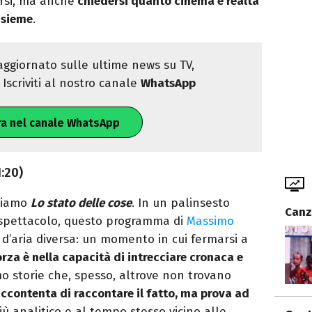
arsi, ma anche
chiedersi quanto cinema e realtà
nsieme
.
ggiornato sulle ultime news su TV,
Iscriviti al nostro canale
WhatsApp
ra nel canale WhatsApp
1:20)
oviamo
Lo stato delle cose
. In un palinsesto
Canz
spettacolo, questo programma di
Massimo
’aria diversa: un momento in cui fermarsi a
orza è nella capacità di intrecciare cronaca e
o storie che, spesso, altrove non trovano
accontenta di raccontare il fatto, ma prova ad
iù analitico e al tempo stesso vicino alle