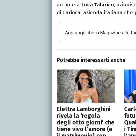
arruolerà
Luca Talarico
, azioni
di Carioca, azienda italiana che
Aggiungi
Libero Magazine
alle tu
Potrebbe interessarti anche
Elettra Lamborghini
Carl
rivela la ‘regola
futu
degli otto giorni’ che
Qua
tiene vivo l’amore (e
i Ti
il matrimonio) con
l'an