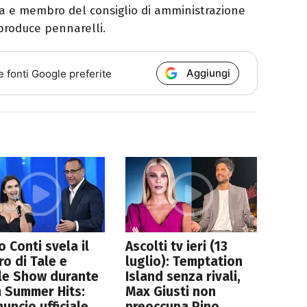
sta e membro del consiglio di amministrazione
 produce pennarelli.
Aggiungi
e fonti Google preferite
o Conti svela il
Ascolti tv ieri (13
ro di Tale e
luglio): Temptation
le Show durante
Island senza rivali,
m Summer Hits:
Max Giusti non
nuncio ufficiale
preoccupa Pino