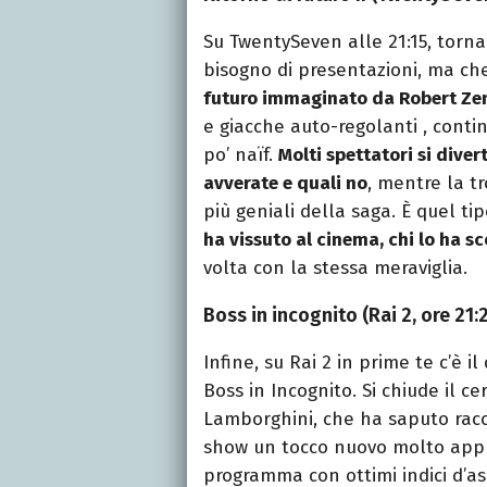
Su TwentySeven alle 21:15, torn
bisogno di presentazioni, ma ch
futuro immaginato da Robert Ze
e giacche auto-regolanti , contin
po’ naïf.
Molti spettatori si dive
avverate e quali no
, mentre la t
più geniali della saga. È quel ti
ha vissuto al cinema, chi lo ha s
volta con la stessa meraviglia.
Boss in incognito (Rai 2, ore 21:
Infine, su Rai 2 in prime te c’è
Boss in Incognito. Si chiude il c
Lamborghini, che ha saputo racco
show un tocco nuovo molto appr
programma con ottimi indici d’as