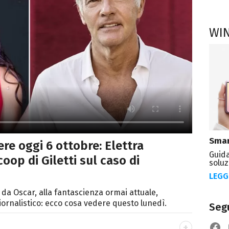
WI
Smar
re oggi 6 ottobre: Elettra
Guida
oop di Giletti sul caso di
soluz
LEGG
da Oscar, alla fantascienza ormai attuale,
rnalistico: ecco cosa vedere questo lunedì.
Segu