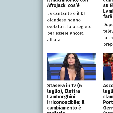
Afrojack: cos’è
su E
Lam
La cantante e il DJ
farà
olandese hanno
Dopo
svelato il loro segreto
tele
per essere ancora
la c
affiata...
prep
Stasera in tv (6
Asco
luglio), Elettra
lugl
Lamborghini
clam
irriconoscibile: il
Por
cambiamento è
Gerr