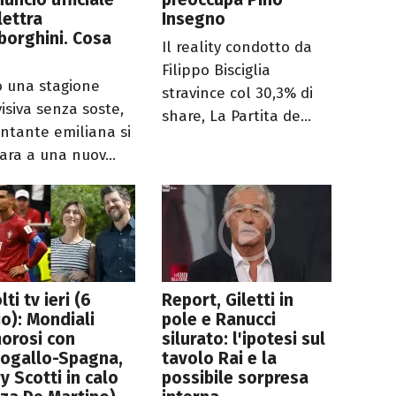
lettra
Insegno
borghini. Cosa
Il reality condotto da
Filippo Bisciglia
 una stagione
stravince col 30,3% di
visiva senza soste,
share, La Partita de...
antante emiliana si
ara a una nuov...
lti tv ieri (6
Report, Giletti in
io): Mondiali
pole e Ranucci
orosi con
silurato: l'ipotesi sul
togallo-Spagna,
tavolo Rai e la
y Scotti in calo
possibile sorpresa