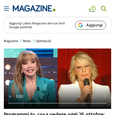
Aggiungi
Libero Magazine
alle tue fonti
Aggiungi
Google preferite
Magazine
News
Spettacoli
Programmi tv, cosa vedere oggi 25 ottobre: