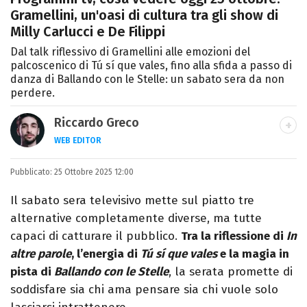
Gramellini, un'oasi di cultura tra gli show di
Milly Carlucci e De Filippi
Dal talk riflessivo di Gramellini alle emozioni del
palcoscenico di Tú sí que vales, fino alla sfida a passo di
danza di Ballando con le Stelle: un sabato sera da non
perdere.
Riccardo Greco
WEB EDITOR
LINKEDIN
Pubblicato:
Si avvicina all'editoria studiando all'IED
25 Ottobre 2025 12:00
come Fashion Editor. Si specializza poi in
Il sabato sera televisivo mette sul piatto tre
Comunicazione digitale, Giornalismo e
alternative completamente diverse, ma tutte
Nuovi media presso La Sapienza,
capaci di catturare il pubblico.
Tra la riflessione di
In
collaborando con alcune testate ed uffici
altre parole
, l’energia di
Tú sí que vales
e la magia in
stampa.
pista di
Ballando con le Stelle
, la serata promette di
soddisfare sia chi ama pensare sia chi vuole solo