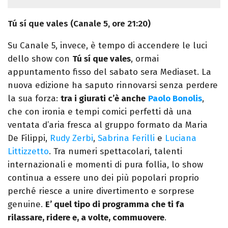
Tú sí que vales (Canale 5, ore 21:20)
Su Canale 5, invece, è tempo di accendere le luci
dello show con
Tú sí que vales
, ormai
appuntamento fisso del sabato sera Mediaset. La
nuova edizione ha saputo rinnovarsi senza perdere
la sua forza:
tra i giurati c’è anche
Paolo Bonolis
,
che con ironia e tempi comici perfetti dà una
ventata d’aria fresca al gruppo formato da Maria
De Filippi,
Rudy Zerbi
,
Sabrina Ferilli
e
Luciana
Littizzetto
. Tra numeri spettacolari, talenti
internazionali e momenti di pura follia, lo show
continua a essere uno dei più popolari proprio
perché riesce a unire divertimento e sorprese
genuine.
E’ quel tipo di programma che ti fa
rilassare, ridere e, a volte, commuovere
.