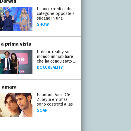
 Darwin
I concorrenti di due
categorie opposte si
sfidano in una ...
SHOW
 a prima vista
Il docu-reality sul
mondo immobiliare
che ha conquistato ...
DOCUREALITY
a amara
Istanbul, Anni '70:
Zuleyla e Yılmaz
sono costretti a las...
SOAP