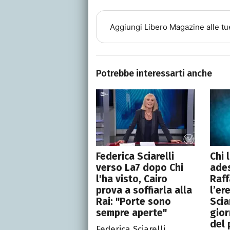
Aggiungi
Libero Magazine
alle tu
Potrebbe interessarti anche
Federica Sciarelli
Chi 
verso La7 dopo Chi
ades
l'ha visto, Cairo
Raff
prova a soffiarla alla
l’er
Rai: "Porte sono
Sciar
sempre aperte"
gior
del 
Federica Sciarelli