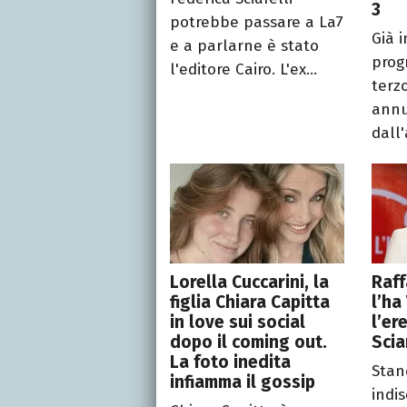
3
potrebbe passare a La7
Già 
e a parlarne è stato
prog
l'editore Cairo. L'ex...
terz
annu
dall'
Lorella Cuccarini, la
Raff
figlia Chiara Capitta
l’ha
in love sui social
l’er
dopo il coming out.
Scia
La foto inedita
Stan
infiamma il gossip
indis