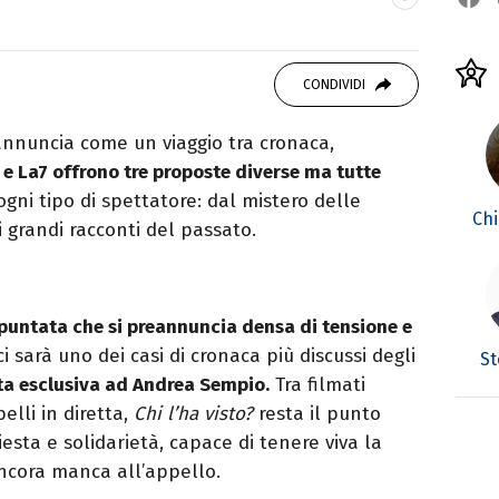
studiando all'IED come Fashion Editor. Si
CONDIVIDI
icazione digitale, Giornalismo e Nuovi media
laborando con alcune testate ed uffici stampa.
annuncia come un viaggio tra cronaca,
5 e La7 offrono tre proposte diverse ma tutte
 ogni tipo di spettatore: dal mistero delle
Chi
ai grandi racconti del passato.
puntata che si preannuncia densa di tensione e
ci sarà uno dei casi di cronaca più discussi degli
St
sta esclusiva ad Andrea Sempio.
Tra filmati
elli in diretta,
Chi l’ha visto?
resta il punto
iesta e solidarietà, capace di tenere viva la
ancora manca all’appello.