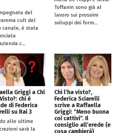
Toffanin sono già al
impegnata del
lavoro sui prossimi
ramma cult del
sviluppi dei form...
o canale, è stata
nciata
azienda c...
aella Griggi a Chi
Chi l’ha visto?,
 Visto?: chi è
Federica Sciarelli
ede di Federica
scrive a Raffaella
relli su Rai 3
Griggi: “Meno buona
coi cattivi”. Il
do alle ultime
consiglio all’erede (e
crezioni sarà la
cosa cambierà)