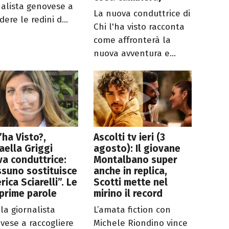
nalista genovese a
La nuova conduttrice di
ere le redini d...
Chi l'ha visto racconta
come affronterà la
nuova avventura e...
l’ha Visto?,
Ascolti tv ieri (3
aella Griggi
agosto): Il giovane
a conduttrice:
Montalbano super
suno sostituisce
anche in replica,
rica Sciarelli”. Le
Scotti mette nel
prime parole
mirino il record
la giornalista
L’amata fiction con
vese a raccogliere
Michele Riondino vince