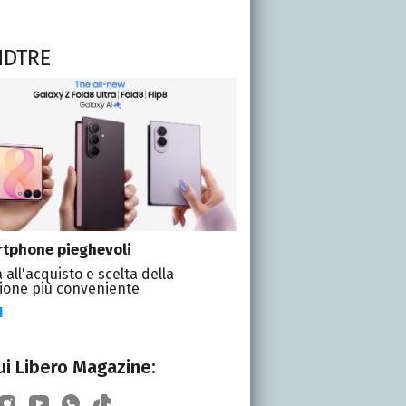
NDTRE
tphone pieghevoli
 all'acquisto e scelta della
ione più conveniente
I
i Libero Magazine: