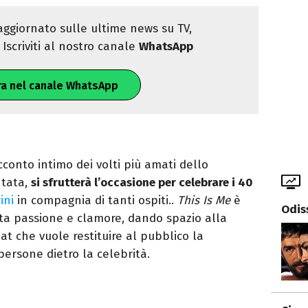
ggiornato sulle ultime news su TV,
Iscriviti al nostro canale
WhatsApp
ra nel canale WhatsApp
cconto intimo dei volti più amati dello
ntata,
si sfrutterà l’occasione per celebrare i 40
ini
in compagnia di tanti ospiti..
This Is Me
è
Odis
 passione e clamore, dando spazio alla
t che vuole restituire al pubblico la
ersone dietro la celebrità.