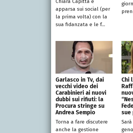
Chiara Capitta è
gior
apparsa sui social (per
prend
la prima volta) con la
sua fidanzata e le f...
Garlasco in Tv, dai
Chi 
vecchi video dei
Raff
Carabinieri ai nuovi
nuov
dubbi sui rifiuti: la
“Nes
Procura stringe su
Fede
Andrea Sempio
sue 
Torna a fare discutere
Sarà 
anche la gestione
geno