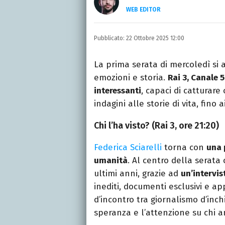
WEB EDITOR
LINKEDIN
Si avvicina all'editoria 
Pubblicato:
22 Ottobre 2025 12:00
specializza poi in Comun
presso La Sapienza, col
La prima serata di mercoledì si 
emozioni e storia.
Rai 3, Canale 
interessanti
, capaci di catturare
indagini alle storie di vita, fino 
Chi l’ha visto? (Rai 3, ore 21:20)
Federica Sciarelli
torna con
una 
umanità
. Al centro della serata 
ultimi anni, grazie ad
un’intervi
inediti, documenti esclusivi e app
d’incontro tra giornalismo d’inch
speranza e l’attenzione su chi 