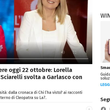
WI
Smar
re oggi 22 ottobre: Lorella
Guida
 Sciarelli svolta a Garlasco con
soluz
LEGG
tà: dalla cronaca di Chi l’ha visto? ai racconti
 eterno di Cleopatra su La7.
Segu