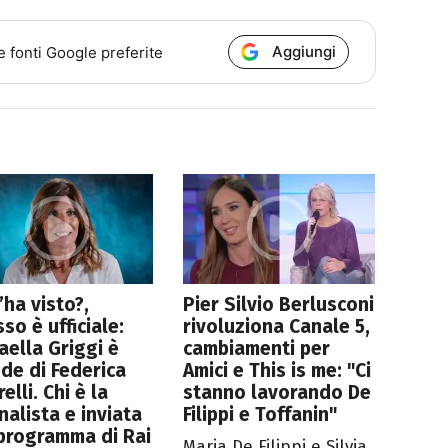
Aggiungi
e fonti Google preferite
l’ha visto?,
Pier Silvio Berlusconi
so è ufficiale:
rivoluziona Canale 5,
aella Griggi è
cambiamenti per
ede di Federica
Amici e This is me: "Ci
elli. Chi è la
stanno lavorando De
nalista e inviata
Filippi e Toffanin"
programma di Rai
Maria De Filippi e Silvia