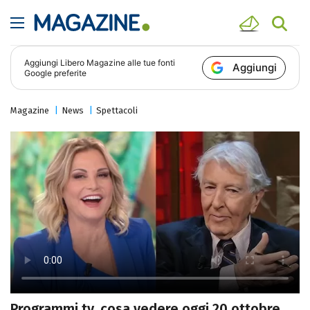
Aggiungi
Libero Magazine
alle tue fonti
Aggiungi
Google preferite
Magazine
News
Spettacoli
Programmi tv, cosa vedere oggi 20 ottobre,