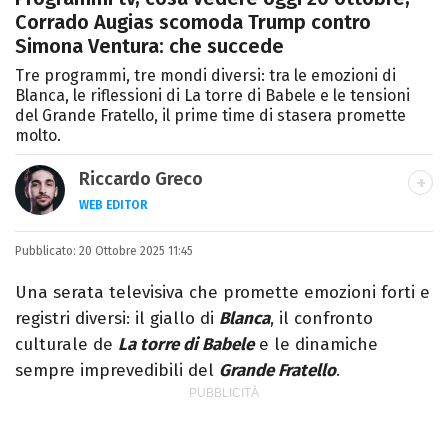
Corrado Augias scomoda Trump contro
Simona Ventura: che succede
Tre programmi, tre mondi diversi: tra le emozioni di
Blanca, le riflessioni di La torre di Babele e le tensioni
del Grande Fratello, il prime time di stasera promette
molto.
Riccardo Greco
WEB EDITOR
LINKEDIN
Pubblicato:
Si avvicina all'editoria studiando all'IED
20 Ottobre 2025 11:45
come Fashion Editor. Si specializza poi in
Una serata televisiva che promette emozioni forti e
Comunicazione digitale, Giornalismo e
registri diversi: il giallo di
Blanca
, il confronto
Nuovi media presso La Sapienza,
culturale de
La torre di Babele
e le dinamiche
collaborando con alcune testate ed uffici
sempre imprevedibili del
Grande Fratello
.
stampa.