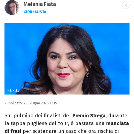
Melania Fiata
GIORNALISTA
Laureata in Lettere, divoratrice di libri e
serie. Scrivo di spettacoli, film e TV.
RaiPlay
Pubblicato:
20 Giugno 2026 17:15
Sul pulmino dei finalisti del
Premio Strega
, durante
la tappa pugliese del tour, è bastata una
manciata
di frasi
per scatenare un caso che ora rischia di