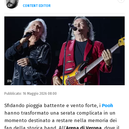
CONTENT EDITOR
Nato una domenica del 1989, scrivo di
sport, TV, musica e cultura. Sto lavorando al
mio primo romanzo.
IPA
Pubblicato:
16 Maggio 2026 08:00
Sfidando pioggia battente e vento forte, i
Pooh
hanno trasformato una serata complicata in un
momento destinato a restare nella memoria dei
fan della storica band. All’
Arena di Verona
, dove il