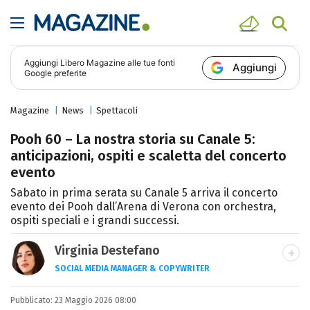
Aggiungi
Libero Magazine
alle tue fonti
Aggiungi
Google preferite
Magazine
News
Spettacoli
Pooh 60 – La nostra storia su Canale 5:
anticipazioni, ospiti e scaletta del concerto
evento
Sabato in prima serata su Canale 5 arriva il concerto
evento dei Pooh dall’Arena di Verona con orchestra,
ospiti speciali e i grandi successi.
Virginia Destefano
SOCIAL MEDIA MANAGER & COPYWRITER
Una passione smisurata per le serie TV.
Pubblicato:
23 Maggio 2026 08:00
Laurea in Cinema, Televisione e New Media,