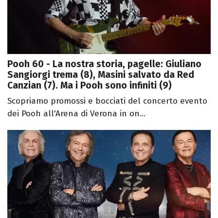
Pooh 60 - La nostra storia, pagelle: Giuliano
Sangiorgi trema (8), Masini salvato da Red
Canzian (7). Ma i Pooh sono infiniti (9)
Scopriamo promossi e bocciati del concerto evento
dei Pooh all'Arena di Verona in on...