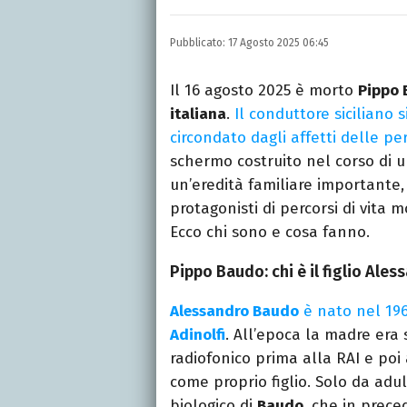
E-MAIL
INSTAGRAM
FACEBO
Libero Magazine è il can
Pubblicato:
17 Agosto 2025 06:45
della televisione, dello 
Il 16 agosto 2025 è morto
Pippo
italiana
.
Il conduttore siciliano 
circondato dagli affetti delle pe
schermo costruito nel corso di u
un’eredità familiare importante, 
protagonisti di percorsi di vita 
Ecco chi sono e cosa fanno.
Pippo Baudo: chi è il figlio Ale
Alessandro Baudo
è nato nel 196
Adinolfi
. All’epoca la madre era
radiofonico prima alla RAI e poi
come proprio figlio. Solo da adu
biologico di
Baudo
, che in prec