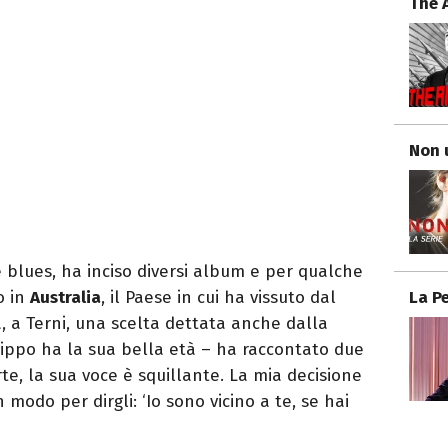
The 
Non 
 blues, ha inciso diversi album e per qualche
La P
o in
Australia
, il Paese in cui ha vissuto dal
a, a Terni, una scelta dettata anche dalla
 "Pippo ha la sua bella età – ha raccontato due
te, la sua voce è squillante. La mia decisione
n modo per dirgli: ‘Io sono vicino a te, se hai