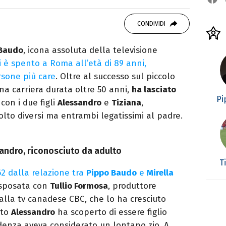
OK
ale del portale Libero.it dedicato al mondo
CONDIVIDI
spettacolo e del gossip.
 Baudo
, icona assoluta della televisione
si è spento a Roma all’età di 89 anni,
rsone più care
. Oltre al successo sul piccolo
na carriera durata oltre 50 anni,
ha lasciato
Pi
con i due figli
Alessandro
e
Tiziana
,
molto diversi ma entrambi legatissimi al padre.
ssandro, riconosciuto da adulto
T
2 dalla relazione tra
Pippo Baudo
e
Mirella
 sposata con
Tullio Formosa
, produttore
 alla tv canadese CBC, che lo ha cresciuto
lto
Alessandro
ha scoperto di essere figlio
edenza aveva considerato un lontano zio. A