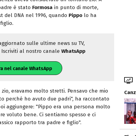
 padre è stato
Formosa
in punto di morte,
st del DNA nel 1996, quando
Pippo
lo ha
iglio.
ggiornato sulle ultime news su TV,
Iscriviti al nostro canale
WhatsApp
ra nel canale WhatsApp
zio, eravamo molto stretti. Pensavo che mio
Canz
ato perché ho avuto due padri", ha raccontato
 poi aggiungere: "Pippo era una persona molto
e voluto bene. Ci sentiamo spesso e ci
ssico rapporto tra padre e figlio".