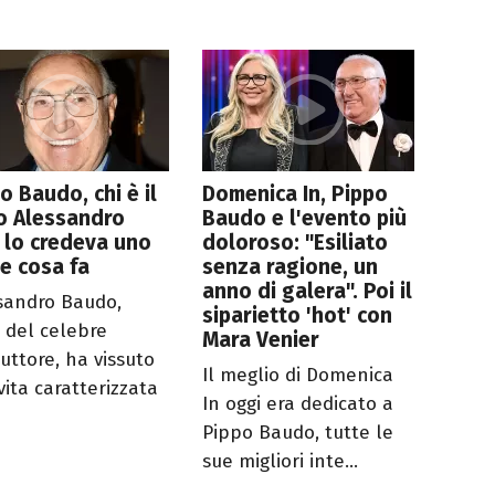
o Baudo, chi è il
Domenica In, Pippo
io Alessandro
Baudo e l'evento più
 lo credeva uno
doloroso: "Esiliato
 e cosa fa
senza ragione, un
anno di galera". Poi il
sandro Baudo,
siparietto 'hot' con
o del celebre
Mara Venier
uttore, ha vissuto
Il meglio di Domenica
vita caratterizzata
In oggi era dedicato a
Pippo Baudo, tutte le
sue migliori inte...