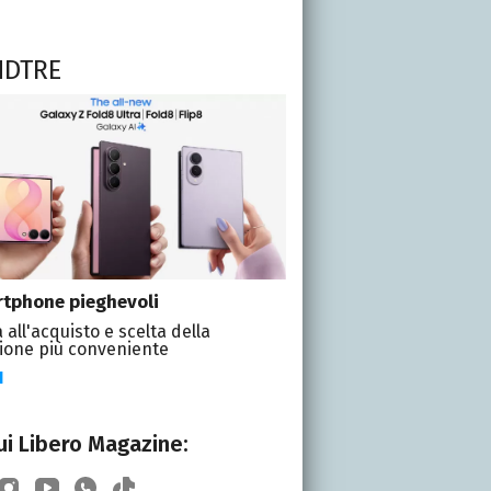
NDTRE
tphone pieghevoli
 all'acquisto e scelta della
ione più conveniente
I
i Libero Magazine: