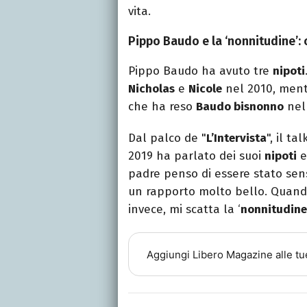
vita.
Pippo Baudo e la ‘nonnitudine’: c
Pippo Baudo ha avuto tre
nipoti
Nicholas
e
Nicole
nel 2010, mentr
che ha reso
Baudo bisnonno
nel
Dal palco de "
L’Intervista
", il t
2019 ha parlato dei suoi
nipoti
e
padre penso di essere stato sen
un rapporto molto bello. Quando 
invece, mi scatta la ‘
nonnitudine
Aggiungi
Libero Magazine
alle tu