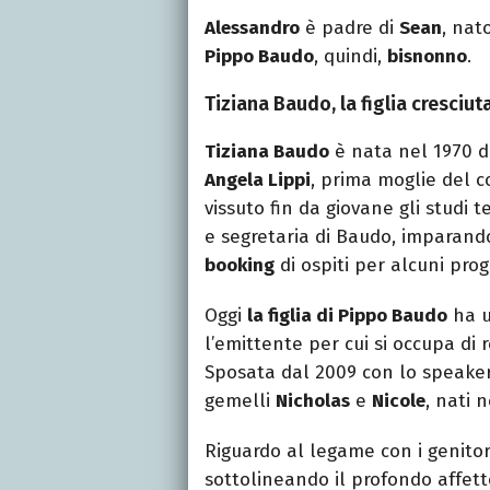
Alessandro
è padre di
Sean
, nat
Pippo Baudo
, quindi,
bisnonno
.
Tiziana Baudo, la figlia cresciu
Tiziana Baudo
è nata nel 1970 d
Angela Lippi
, prima moglie del c
vissuto fin da giovane gli studi 
e segretaria di Baudo, imparand
booking
di ospiti per alcuni prog
Oggi
la figlia di Pippo Baudo
ha u
l’emittente per cui si occupa di 
Sposata dal 2009 con lo speake
gemelli
Nicholas
e
Nicole
, nati 
Riguardo al legame con i genitor
sottolineando il profondo affet