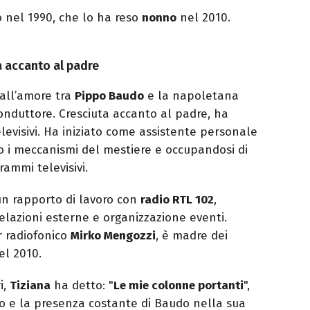
o nel 1990, che lo ha reso
nonno
nel 2010.
ta accanto al padre
all’amore tra
Pippo Baudo
e la napoletana
onduttore. Cresciuta accanto al padre, ha
televisivi. Ha iniziato come assistente personale
o i meccanismi del mestiere e occupandosi di
rammi televisivi.
n rapporto di lavoro con
radio RTL 102
,
relazioni esterne e organizzazione eventi.
r radiofonico
Mirko Mengozzi
, è madre dei
nel 2010.
i,
Tiziana
ha detto: "
Le mie colonne portanti
",
to e la presenza costante di Baudo nella sua