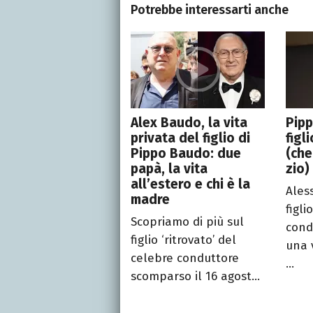
Potrebbe interessarti anche
Alex Baudo, la vita
Pipp
privata del figlio di
figl
Pippo Baudo: due
(che
papà, la vita
zio)
all’estero e chi è la
Ales
madre
figli
Scopriamo di più sul
cond
figlio ‘ritrovato’ del
una 
celebre conduttore
...
scomparso il 16 agost...